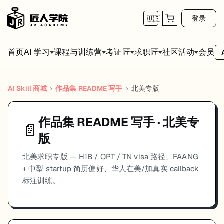
登录
🇺🇸
首页
会员
AI 学习
课程与训练营
考证匠
求职匠
社区活动
AI Skill 商城
›
作品集 README 写手
›
北美
专版
作品集 README 写手
·
北美
专
📄
版
北美求职专版 — H1B / OPT / TN visa 路径、FAANG
+ 中型 startup 简历偏好、华人在美/加真实 callback
标注训练。