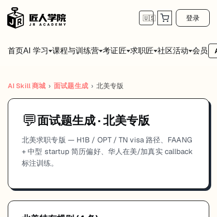
登录
🇺🇸
首页
会员
AI 学习
课程与训练营
考证匠
求职匠
社区活动
AI Skill 商城
›
面试题生成
›
北美
专版
💬
面试题生成
·
北美
专版
北美求职专版 — H1B / OPT / TN visa 路径、FAANG
+ 中型 startup 简历偏好、华人在美/加真实 callback
标注训练。