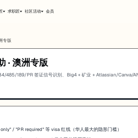
匠
求职匠
社区活动
会员
洲
专版
助
·
澳洲
专版
485/189/PR 签证信号识别、Big4 + 矿业 + Atlassian/Can
。
ens only" / "PR required" 等 visa 红线（华人最大的隐形门槛）