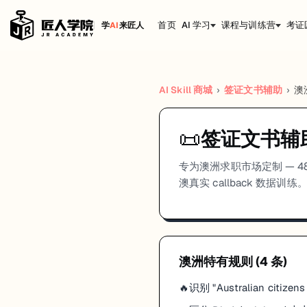
首页
AI 学习
课程与训练营
考证
学
AI
来匠人
AI Skill 商城
›
签证文书辅助
›
澳
📜
签证文书辅
专为澳洲求职市场定制 — 484/
澳真实 callback 数据训练
澳洲
特有规则 (
4
条)
识别 "Australian citiz