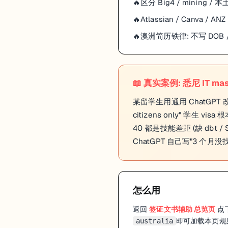
区分 Big4 / mining / 
Atlassian / Canva /
澳洲简历铁律: 不写 DOB / 不
📖
真实案例: 悉尼 IT mast
某留学生用通用 ChatGPT 改简历投
citizens only" 学生 vi
40 都是技能差距 (缺 dbt / S
ChatGPT 自己写"3 
怎么用
返回
签证文书辅助
总览页
点下
即可加载本页规
australia