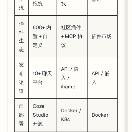
拖拽
拽
流
插
600+ 内
社区插件
件
置 + 自
+ MCP 协
插件市场
生
定义
议
态
发
API / 嵌
布
10+ 聊天
API / 嵌
入 /
渠
平台
入
iframe
道
自
Coze
Docker /
部
Studio
Docker
K8s
署
开源