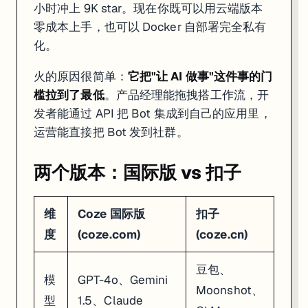
选型决策树：

小时冲上 9K star。现在你既可以用云端版本
你需要什么？

零成本上手，也可以 Docker 自部署完全私有
├── 零代码，快速出活，发到聊天平台 → Coze

化。
├── 要自部署，数据不出服务器 → Dify（Docker 一键部署）

├── 对 RAG 精度有极致要求（医疗/法律）→ FastGPT

火的原因很简单：
它把"让 AI 做事"这件事的门
槛拉到了最低
。产品经理能拖拽搭工作流，开
维度
Coze
Dify
发者能通过 API 把 Bot 集成到自己的应用里，
上手速度
最快，注册即用
中等，需配 Docker 或付费云端
模型选择
GPT-4o / Gemini / Claude
100+ 模型
运营能直接把 Bot 发到社群。
工作流
可视化拖拽
可视化拖拽
插件生态
600+ 内置 + 自定义
社区插件 + MCP 协议
两个版本：国际版 vs 扣子
发布渠道
10+ 聊天平台
API / 嵌入 / iframe
自部署
Coze Studio 开源
Docker / K8s
D
适合谁
快速验证想法、做 C 端 Bot
企业私有化、复杂 AI 应用
维
Coze 国际版
扣子
度
(coze.com)
(coze.cn)
我的建议
：如果你的目标是"尽快做一个能用的 AI Bot"，Coze 
开源版本：Coze Studio
豆包、
模
GPT-4o、Gemini
Moonshot、
2025 年 7 月，字节开源了 Coze 的核心：
型
1.5、Claude