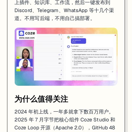
上插件、知识库、工作流，然后一键发布到
Discord、Telegram、WhatsApp 等十几个渠
为什么值得关注
道。不用写后端，不用自己搞部署。
2024 年初上线，一年多就拿下数百万用户。2025 年 7 月字节把核心组件 Coz
火的原因很简单：
它把"让 AI 做事"这件事的门槛拉到了最低
。产品经理能
两个版本：国际版 vs 扣子
维度
Coze 国际版 (coze.com)
扣子 (coze.c
模型
GPT-4o、Gemini 1.5、Claude
豆包、Moonshot、
发布渠道
Discord、Telegram、WhatsApp、Slack
抖音、飞书、微信
访问
全球直连
国内直连
插件生态
600+ 英文插件为主
中文插件生态更丰
定价
Free / Premium $9/月
免费 / 专业版
为什么值得关注
本教程以
国际版 coze.com
为主。如果你在国内，扣子的操作逻辑几乎
2024 年初上线，一年多就拿下数百万用户。
2025 年 7 月字节把核心组件 Coze Studio 和
跟竞品怎么选
Coze Loop 开源（Apache 2.0），GitHub 48