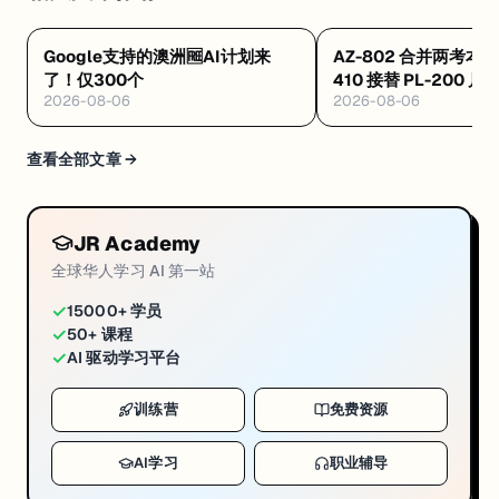
Google支持的澳洲🆓AI计划来
AZ-802 合并两考本月
了！仅300个
410 接替 PL-200 
2026-08-06
2026-08-06
·Databricks 考纲
查看全部文章 →
JR Academy
全球华人学习 AI 第一站
✓
15000+ 学员
✓
50+ 课程
✓
AI 驱动学习平台
训练营
免费资源
AI学习
职业辅导