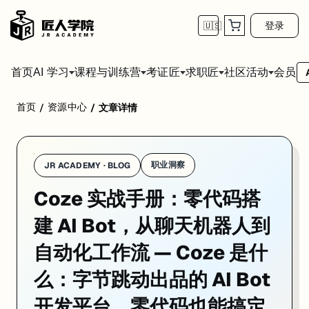
登录
🇺🇸
首页
会员
AI 学习
课程与训练营
考证匠
求职匠
社区活动
首页
资源中心
/
/
文章详情
Coze 是字节跳动推出的 AI Bot 开发平台——你可以用拖拽的方式搭建
职业洞察
JR ACADEMY · BLOG
Coze 实战手册：零代码搭
建 AI Bot，从聊天机器人到
自动化工作流 — Coze 是什
么：字节跳动出品的 AI Bot
开发平台，零代码也能搞定