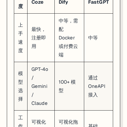
Coze
Dify
FastGPT
度
中等，需
上
最快，
配
手
注册即
Docker
中等
速
用
或付费云
度
端
GPT-4o
模
/
通过
型
100+ 模
Gemini
OneAPI
选
型
/
接入
择
Claude
工
可视化
可视化拖
作
基础