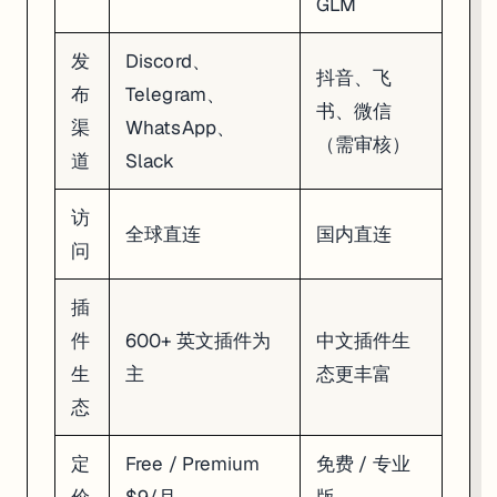
GLM
Coze Studio
：完整的 Bot 开发环境，Go 后端 + React/TypeScr
Coze Loop
：Agent 调试和评测工具，支持全链路可视化追踪
发
Discord、
# 快速体验 Coze Studio 开源版

抖音、飞
布
Telegram、
git clone https://github.com/coze-dev/coze-studio.git

书、微信
cd coze-studio

渠
WhatsApp、
docker compose up -d

（需审核）
道
Slack
开源版适合想把 Coze 跑在自己服务器上的团队。后面第四章会详细讲
访
全球直连
国内直连
问
插
件
600+ 英文插件为
中文插件生
生
主
态更丰富
态
定
Free / Premium
免费 / 专业
价
$9/月
版