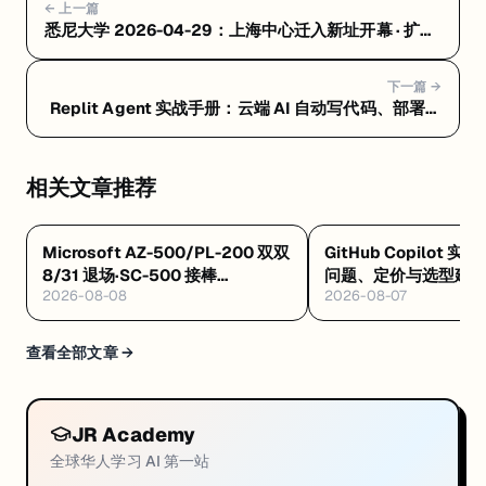
← 上一篇
悉尼大学 2026-04-29：上海中心迁入新址开幕 · 扩大
在华学生与校友服务 + 与印尼签署赞助奖学金协议 · 支
持重点领域留学 + NSW 考拉哨兵计划 · 六地种群基因与
下一篇 →
疾病长期追踪
Replit Agent 实战手册：云端 AI 自动写代码、部署一
条龙 — Replit Agent 上手教程：注册到第一个应用部
署上线
相关文章推荐
Microsoft AZ-500/PL-200 双双
GitHub Copilot 实
8/31 退场·SC-500 接棒
问题、定价与选型建
2026-08-08
2026-08-07
·Databricks GenAI 工程认证解析
·Google GEAR 免费 AI 课
查看全部文章 →
JR Academy
全球华人学习 AI 第一站