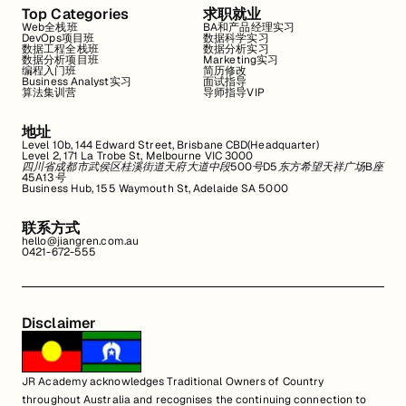
Top Categories
求职就业
Web全栈班
BA和产品经理实习
DevOps项目班
数据科学实习
数据工程全栈班
数据分析实习
数据分析项目班
Marketing实习
编程入门班
简历修改
Business Analyst实习
面试指导
算法集训营
导师指导VIP
地址
Level 10b, 144 Edward Street, Brisbane CBD(Headquarter)
Level 2, 171 La Trobe St, Melbourne VIC 3000
四川省成都市武侯区桂溪街道天府大道中段500号D5东方希望天祥广场B座
45A13号
Business Hub, 155 Waymouth St, Adelaide SA 5000
联系方式
hello@jiangren.com.au
0421-672-555
Disclaimer
JR Academy acknowledges Traditional Owners of Country
throughout Australia and recognises the continuing connection to