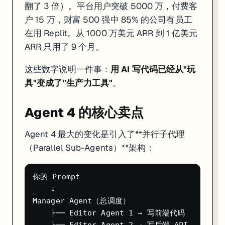
翻了 3 倍）。平台用户突破 5000 万，付费客
和竞品怎么选
户 15 万，财富 500 强中 85% 的公司有员工
维度
Replit Agent
Cursor
在用 Replit。从 1000 万美元 ARR 到 1 亿美元
定位
云端 AI 自主编程平台
本地 AI 代码编辑
ARR 只用了 9 个月。
需要装环境吗
不需要
需要（VS Code 
AI 自主程度
很高（200 分钟自主运行）
中等（需要你确认
这些数字说明一件事：
用 AI 写代码已经从"玩
支持语言
50+ 语言（Python/Java/Go…）
任意
具"变成了"生产力工具"
。
自带数据库
PostgreSQL 内置
无
自带部署
一键部署，自带托管
无（自己搞）
Agent 4 的核心卖点
价格（入门付费）
Core $25/月
$20/月
我的选择建议
：
Agent 4 最大的变化是引入了**并行子代理
（Parallel Sub-Agents）**架构：
零代码基础、想让 AI 全自动搞定 →
Replit Agent
（自主程度最
已有代码库、要精细控制 →
Cursor
（专业开发者首选）
只做 Web 应用、想要框架自由度 →
Bolt.new
（支持 Vue/Svelte
不懂代码、只要最好看的 UI →
Lovable
你的 Prompt

    ↓

谁适合用 Replit Agent
Manager Agent（总调度）

    ├── Editor Agent 1 → 写前端代码

很适合
：
    ├── Editor Agent 2 → 写后端 API
