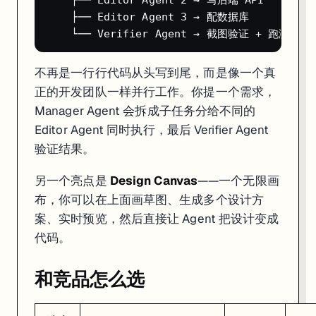
想快速验证产品想法的创业者（从 idea 到上线可以在几小时内完
    ├── Editor Agent 3 → 配数据库

正在学编程的学生（有学生折扣，$10/月）
想做内部工具但公司没有开发资源的运营/产品经理
想同时搞前端+后端+数据库但不想配环境的人
不再是一行行代码从头写到尾，而是像一个真
不太适合
：
正的开发团队一样并行工作。你提一个需求，
维护大型生产系统的专业团队（代码质量和可控性不够）
Manager Agent 会拆成子任务分给不同的
对隐私要求极高的项目（代码跑在 Replit 的云端）
Editor Agent 同时执行，最后 Verifier Agent
需要复杂原生移动端开发的场景
验证结果。
另一个亮点是
Design Canvas
——一个无限画
布，你可以在上面画草图、生成多个设计方
案、实时预览，然后直接让 Agent 把设计变成
代码。
和竞品怎么选