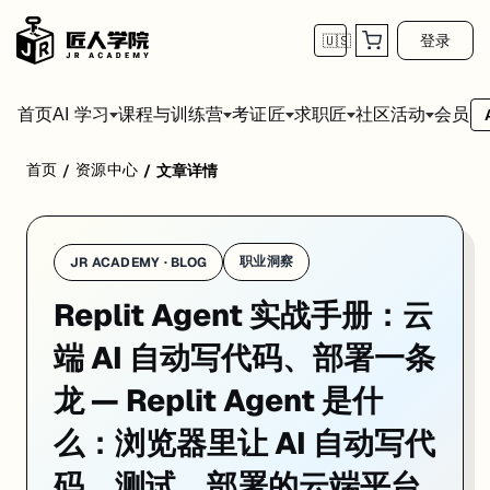
登录
🇺🇸
首页
会员
AI 学习
课程与训练营
考证匠
求职匠
社区活动
首页
资源中心
/
/
文章详情
Replit Agent 是 Replit 推出的 AI 自主编程平台——你
职业洞察
JR ACADEMY · BLOG
Replit Agent 实战手册：云
端 AI 自动写代码、部署一条
龙 — Replit Agent 是什
么：浏览器里让 AI 自动写代
码、测试、部署的云端平台