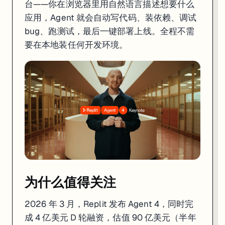
台——你在浏览器里用自然语言描述想要什么
应用，Agent 就会自动写代码、装依赖、调试
为什么值得关注
bug、跑测试，最后一键部署上线。全程不需
要在本地装任何开发环境。
2026 年 3 月，Replit 发布 Agent 4，同时完成 4 亿美元 D 轮融资
这些数字说明一件事：
用 AI 写代码已经从"玩具"变成了"生产力工具"
。
Agent 4 的核心卖点
Agent 4 最大的变化是引入了**并行子代理（Parallel Sub-Agents）**
你的 Prompt

    ↓

Manager Agent（总调度）

    ├── Editor Agent 1 → 写前端代码

    ├── Editor Agent 2 → 写后端 API

    ├── Editor Agent 3 → 配数据库

为什么值得关注
不再是一行行代码从头写到尾，而是像一个真正的开发团队一样并行工作。你提一个需求，
2026 年 3 月，Replit 发布 Agent 4，同时完
另一个亮点是
Design Canvas
——一个无限画布，你可以在上面画草图、
成 4 亿美元 D 轮融资，估值 90 亿美元（半年