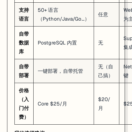
支持
50+ 语言
We
任意
语言
（Python/Java/Go…）
为
自带
Su
数据
PostgreSQL 内置
无
集
库
自带
无（自
Net
一键部署，自带托管
部署
己搞）
键
价格
（入
$20/
Core $25/月
$2
门付
月
费）