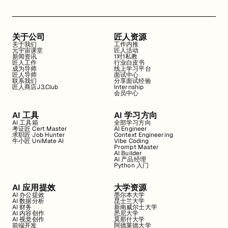
关于公司
匠人资源
关于我们
工作内推
元宇宙课堂
匠人活动
新闻资讯
1对1私教
匠人工作
行业白皮书
成为导师
线上学习平台
匠人导师
面试中心
联系我们
分享面试经验
匠人商店J3.Club
Internship
会员中心
AI 工具
AI 学习方向
AI 工具箱
全部学习方向
考证匠 Cert Master
AI Engineer
求职匠 Job Hunter
Context Engineering
牛小匠 UniMate AI
Vibe Coding
Prompt Master
AI Builder
AI 产品经理
Python 入门
AI 应用提效
大学资源
AI 办公提效
墨尔本大学
AI 数据分析
昆士兰大学
AI 财务
新南威尔士大学
AI 内容创作
悉尼大学
AI 视觉创作
莫那什大学
前端开发
阿德莱德大学