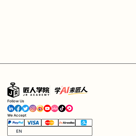
Follow Us
We Accept
EN