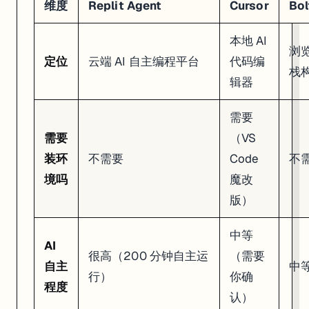
维度
Replit Agent
Cursor
Bol
本地 AI
浏
定位
云端 AI 自主编程平台
代码编
栈
辑器
需要
需要
（VS
装环
不需要
Code
不
境吗
魔改
版）
中等
AI
很高（200 分钟自主运
（需要
自主
中
行）
你确
程度
认）