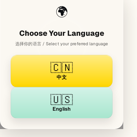
🌍
Choose Your Language
选择你的语言 / Select your preferred language
🇨🇳
中文
🇺🇸
English