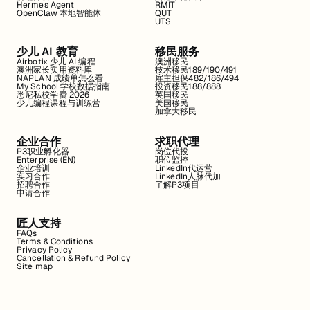
Hermes Agent
RMIT
OpenClaw 本地智能体
QUT
UTS
少儿 AI 教育
移民服务
Airbotix 少儿 AI 编程
澳洲移民
澳洲家长实用资料库
技术移民189/190/491
NAPLAN 成绩单怎么看
雇主担保482/186/494
My School 学校数据指南
投资移民188/888
悉尼私校学费 2026
英国移民
少儿编程课程与训练营
美国移民
加拿大移民
企业合作
求职代理
P3职业孵化器
岗位代投
Enterprise (EN)
职位监控
企业培训
LinkedIn代运营
实习合作
LinkedIn人脉代加
招聘合作
了解P3项目
申请合作
匠人支持
FAQs
Terms & Conditions
Privacy Policy
Cancellation & Refund Policy
Site map