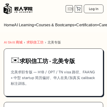
Log In
🇨🇳
Home
AI Learning
Courses & Bootcamps
Certification
Care
AI Skill 商城
›
求职信工坊
›
北美
专版
✉️
求职信工坊
·
北美
专版
北美求职专版 — H1B / OPT / TN visa 路径、FAANG
+ 中型 startup 简历偏好、华人在美/加真实 callback
标注训练。