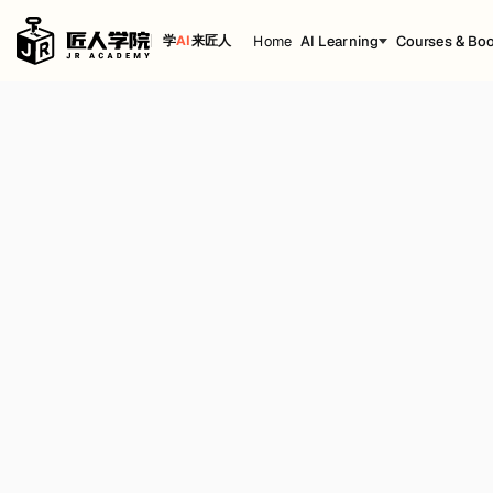
Home
AI Learning
Courses & Bo
学
AI
来匠人