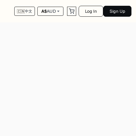
Log In
Sign Up
A$
AUD
🇨🇳
中文