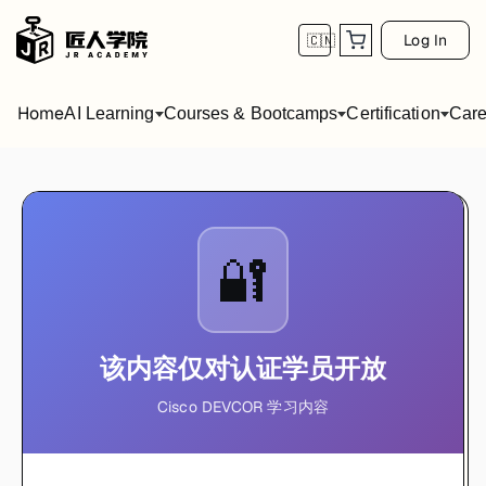
Log In
🇨🇳
Home
AI Learning
Courses & Bootcamps
Certification
Care
🔐
该内容仅对认证学员开放
Cisco DEVCOR 学习内容