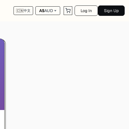
Log In
Sign Up
A$
AUD
🇨🇳
中文