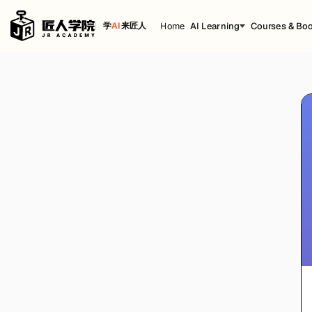
Home
AI Learning
Courses & Bo
学
AI
来匠人