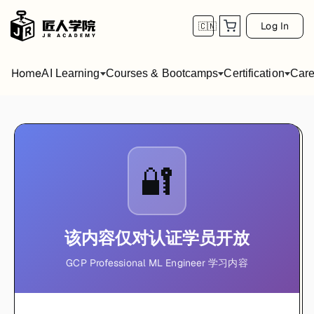
Log In
🇨🇳
Home
AI Learning
Courses & Bootcamps
Certification
Care
🔐
该内容仅对认证学员开放
GCP Professional ML Engineer 学习内容