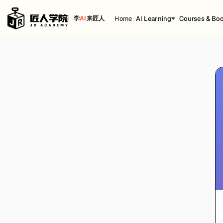
Home
AI Learning
Courses & Bo
学
AI
来匠人