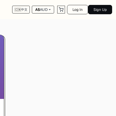
Log In
Sign Up
A$
AUD
🇨🇳
中文