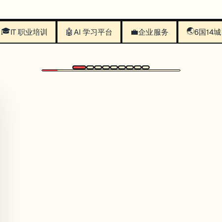
🎓
🌏
🤖
💼
IT 职业培训
AI 学习平台
企业服务
6国14城