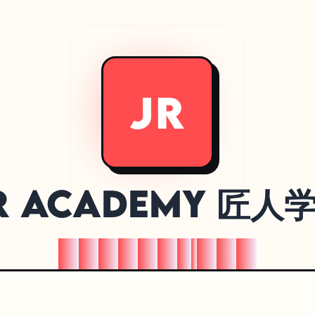
JR
R Academy 匠人
全
球
华
人
学
习
A
I
第
一
站