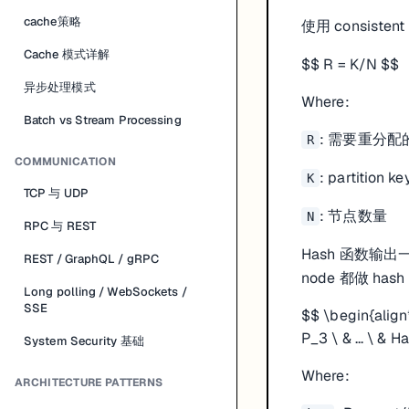
cache策略
使用 consisten
Cache 模式详解
$$ R = K/N $$
异步处理模式
Where:
Batch vs Stream Processing
: 需要重分
R
COMMUNICATION
: partition 
K
TCP 与 UDP
: 节点数量
N
RPC 与 REST
Hash 函数输
REST / GraphQL / gRPC
node 都做 ha
Long polling / WebSockets /
SSE
$$ \begin{align
P_3 \ & ... \ & 
System Security 基础
Where:
ARCHITECTURE PATTERNS