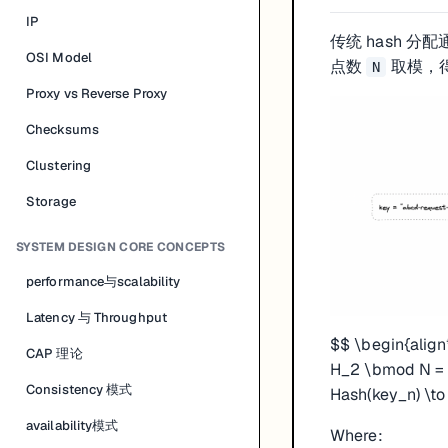
IP
传统 hash 分配通
OSI Model
点数
取模，得
N
Proxy vs Reverse Proxy
Checksums
Clustering
Storage
SYSTEM DESIGN CORE CONCEPTS
performance与scalability
Latency 与 Throughput
$$ \begin{align
CAP 理论
H_2 \bmod N = N
Consistency 模式
Hash(key_n) \t
availability模式
Where: