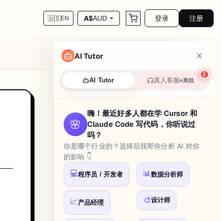
登录
注册
A$
AUD
🇺🇸
EN
AI Tutor
2
真人客服
AI Tutor
离线
嗨！最近好多人都在学 Cursor 和
🌸
Claude Code 写代码，你听说过
吗？
你是哪个行业的？选择后我帮你分析 AI 对你
的影响 👇
💻
📊
程序员 / 开发者
数据分析师
🎨
设计师
📈
产品经理