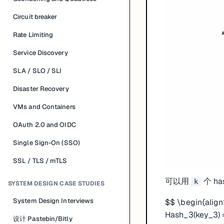
Circuit breaker
Rate Limiting
Service Discovery
SLA / SLO / SLI
Disaster Recovery
VMs and Containers
OAuth 2.0 and OIDC
Single Sign-On (SSO)
SSL / TLS / mTLS
可以用
个 ha
k
SYSTEM DESIGN CASE STUDIES
System Design Interviews
$$ \begin{align
Hash_3(key_3) = 
设计 Pastebin/Bitly