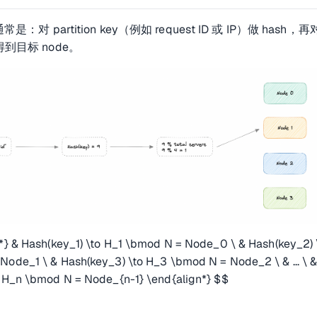
常是：对 partition key（例如 request ID 或 IP）做 hash，
到目标 node。
*} & Hash(key_1) \to H_1 \bmod N = Node_0 \ & Hash(key_2) 
ode_1 \ & Hash(key_3) \to H_3 \bmod N = Node_2 \ & ... \ 
o H_n \bmod N = Node_{n-1} \end{align*} $$