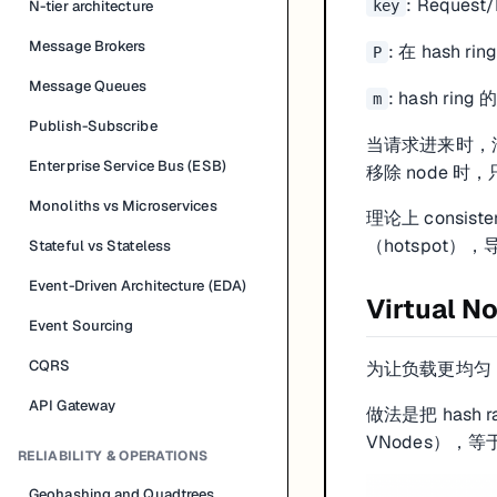
: Request/
N-tier architecture
key
Message Brokers
: 在 hash r
P
Message Queues
: hash rin
m
Publish-Subscribe
当请求进来时，
Enterprise Service Bus (ESB)
移除 node 时
Monoliths vs Microservices
理论上 consi
（hotspot）
Stateful vs Stateless
Event-Driven Architecture (EDA)
Virtual N
Event Sourcing
CQRS
为让负载更均匀，可以
API Gateway
做法是把 hash
VNodes），等于
RELIABILITY & OPERATIONS
Geohashing and Quadtrees