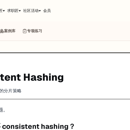
匠
求职匠
社区活动
会员
案例库
专项练习
tent Hashing
成本的分片策略
题。
onsistent hashing？