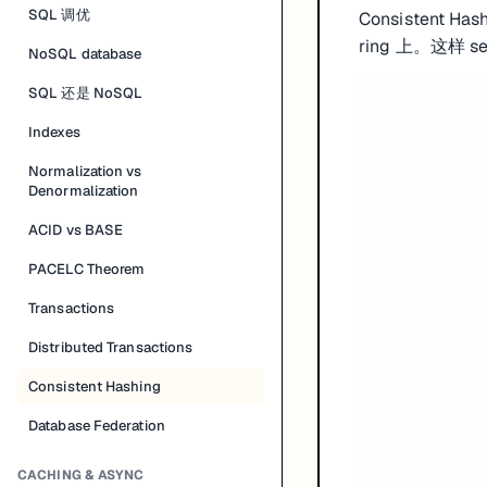
SQL 调优
Consistent 
ring 上。这样 s
NoSQL database
SQL 还是 NoSQL
Indexes
Normalization vs
Denormalization
ACID vs BASE
PACELC Theorem
Transactions
Distributed Transactions
Consistent Hashing
Database Federation
CACHING & ASYNC