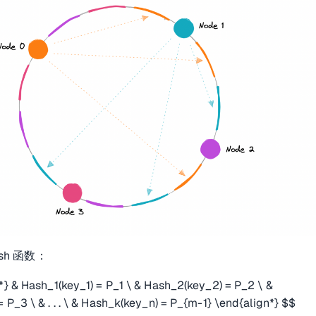
sh 函数：
*} & Hash_1(key_1) = P_1 \ & Hash_2(key_2) = P_2 \ &
P_3 \ & . . . \ & Hash_k(key_n) = P_{m-1} \end{align*} $$