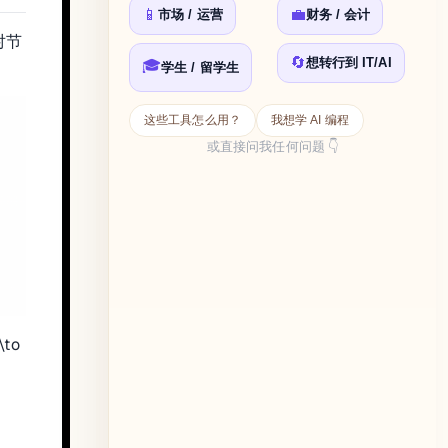
📱
💼
市场 / 运营
财务 / 会计
再对节
🔄
想转行到 IT/AI
🎓
学生 / 留学生
这些工具怎么用？
我想学 AI 编程
或直接问我任何问题 👇
\to
&