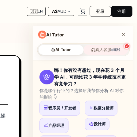
登录
注册
A$
AUD
🇺🇸
EN
AI Tutor
2
真人客服
AI Tutor
离线
嗨！你有没有想过，现在花 3 个月
🌸
学 AI，可能比花 3 年学传统技术更
有竞争力？
你是哪个行业的？选择后我帮你分析 AI 对你
的影响 👇
💻
📊
程序员 / 开发者
数据分析师
统操
🎨
设计师
📈
产品经理