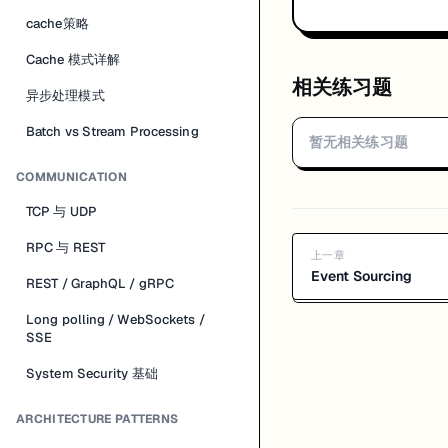
cache策略
Cache 模式详解
相关练习题
异步处理模式
Batch vs Stream Processing
暂无相关练习题
COMMUNICATION
TCP 与 UDP
RPC 与 REST
上一章
Event Sourcing
REST / GraphQL / gRPC
Long polling / WebSockets /
SSE
System Security 基础
ARCHITECTURE PATTERNS