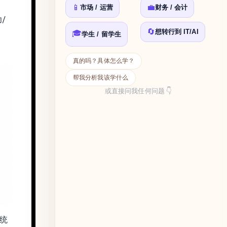
📱
💼
市场 / 运营
财务 / 会计
/
🔄
想转行到 IT/AI
🎓
学生 / 留学生
真的吗？具体怎么学？
帮我分析我该学什么
或直接问我任何问题 👇
系统