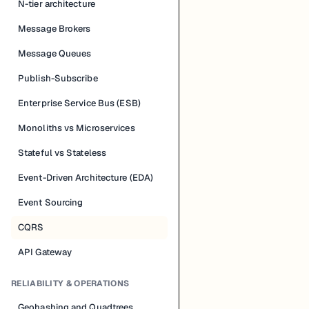
N-tier architecture
Message Brokers
Message Queues
Publish-Subscribe
Enterprise Service Bus (ESB)
Monoliths vs Microservices
Stateful vs Stateless
Event-Driven Architecture (EDA)
Event Sourcing
CQRS
API Gateway
RELIABILITY & OPERATIONS
Geohashing and Quadtrees