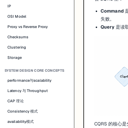
IP
Command
OSI Model
失败。
Query
是读取
Proxy vs Reverse Proxy
Checksums
Clustering
Storage
SYSTEM DESIGN CORE CONCEPTS
performance与scalability
Latency 与 Throughput
CAP 理论
Consistency 模式
availability模式
CQRS 的核心是