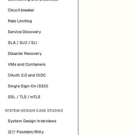
Circuit breaker
Rate Limiting
Service Discovery
SLA / SLO / SLI
Disaster Recovery
VMs and Containers
OAuth 2.0 and OIDC
Single Sign-On (SSO)
SSL / TLS / mTLS
SYSTEM DESIGN CASE STUDIES
System Design Interviews
设计 Pastebin/Bitly