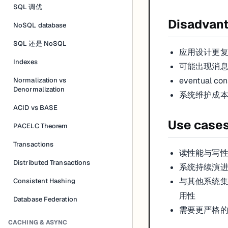
SQL 调优
Disadvan
NoSQL database
SQL 还是 NoSQL
应用设计更
Indexes
可能出现消
eventual c
Normalization vs
Denormalization
系统维护成
ACID vs BASE
Use case
PACELC Theorem
Transactions
读性能与写
Distributed Transactions
系统持续演
与其他系统集成
Consistent Hashing
用性
Database Federation
需要更严格的写
CACHING & ASYNC