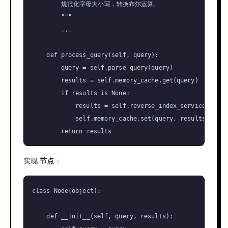
        规范化字母大小写，转换布尔运算。

        """
        ...

def
process_query
(
self, query
):

        query = 
self
.parse_query(query)

        results = 
self
.memory_cache.get(query)

if
 results 
is
None
:

            results = 
self
.reverse_index_service.proce
self
.memory_cache.
set
(query, results)

return
实现
节点
：
class
Node
(
object
):

def
__init__
(
self, query, results
):
