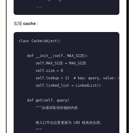
实现
cache
：
class
Cache
(
object
):

def
__init__
(
self, MAX_SIZE
):

self
.MAX_SIZE = MAX_SIZE

self
.size = 
0
self
.lookup = {}  
# key: query, value: node
self
.linked_list = LinkedList()

def
get
(
self, query
)

"""从缓存取得存储的内容

        将入口节点位置更新为 LRU 链表的头部。

        """