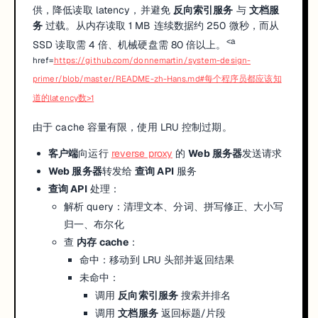
供，降低读取 latency，并避免
反向索引服务
与
文档服
务
过载。从内存读取 1 MB 连续数据约 250 微秒，而从
<a
SSD 读取需 4 倍、机械硬盘需 80 倍以上。
href=
https://github.com/donnemartin/system-design-
primer/blob/master/README-zh-Hans.md#每个程序员都应该知
道的latency数>1
由于 cache 容量有限，使用 LRU 控制过期。
客户端
向运行
reverse proxy
的
Web 服务器
发送请求
Web 服务器
转发给
查询 API
服务
查询 API
处理：
解析 query：清理文本、分词、拼写修正、大小写
归一、布尔化
查
内存 cache
：
命中：移动到 LRU 头部并返回结果
未命中：
调用
反向索引服务
搜索并排名
调用
文档服务
返回标题/片段