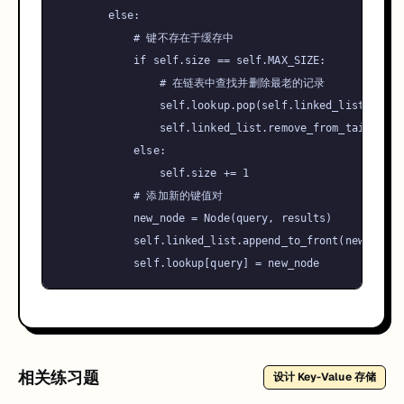
else
:

# 键不存在于缓存中
if
self
.size == 
self
.MAX_SIZE:

# 在链表中查找并删除最老的记录
self
.lookup.pop(
self
.linked_list.tail.
self
.linked_list.remove_from_tail()

else
:

self
.size += 
1
# 添加新的键值对
            new_node = Node(query, results)

self
.linked_list.append_to_front(new_node)

self
相关练习题
设计 Key-Value 存储