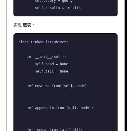
self
.query = query

self
实现
链表
：
class
LinkedList
(
object
):

def
__init__
(
self
):

self
.head = 
None
self
.tail = 
None
def
move_to_front
(
self, node
):

        ...

def
append_to_front
(
self, node
):

        ...

def
remove_from_tail
(
self
):
