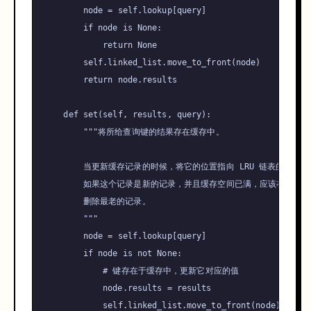
        node = 
self
.lookup[query]

if
 node 
is
None
:

return
None
self
.linked_list.move_to_front(node)

return
 node.results

def
set
(
self, results, query
):

"""将所给查询键的结果存在缓存中。

        当更新缓存记录的时候，将它的位置指向 LRU 链表的头部。

        如果这个记录是新的记录，并且缓存空间已满，应该在加入新
        删除最老的记录。

        """
        node = 
self
.lookup[query]

if
 node 
is
not
None
:

# 键存在于缓存中，更新它对应的值
            node.results = results

self
.linked_list.move_to_front(node)
