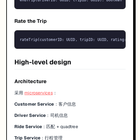
endTrip
(
driverID
: 
UUID
, 
tripID
: 
UUID
): 
boolean
Rate the Trip
rateTrip
(
customerID
: 
UUID
, 
tripID
: 
UUID
, 
rating
: int, 
High-level design
Architecture
采用
microservices
：
Customer Service
：客户信息
Driver Service
：司机信息
Ride Service
：匹配 + quadtree
Trip Service
：行程管理