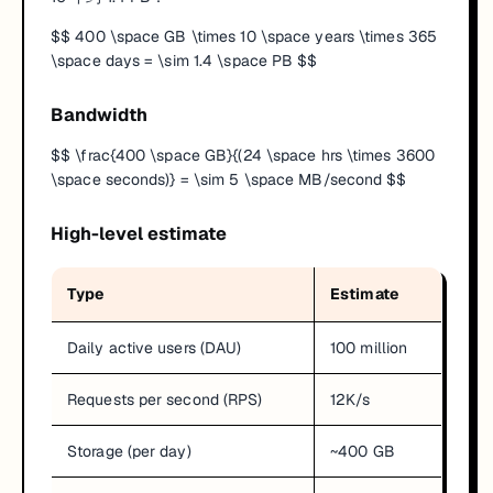
$$ 400 \space GB \times 10 \space years \times 365
\space days = \sim 1.4 \space PB $$
Bandwidth
$$ \frac{400 \space GB}{(24 \space hrs \times 3600
\space seconds)} = \sim 5 \space MB/second $$
High-level estimate
Type
Estimate
Daily active users (DAU)
100 million
Requests per second (RPS)
12K/s
Storage (per day)
~400 GB