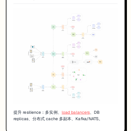
提升 resilience：多实例、
load balancers
、DB
replicas、分布式 cache 多副本、Kafka/NATS。