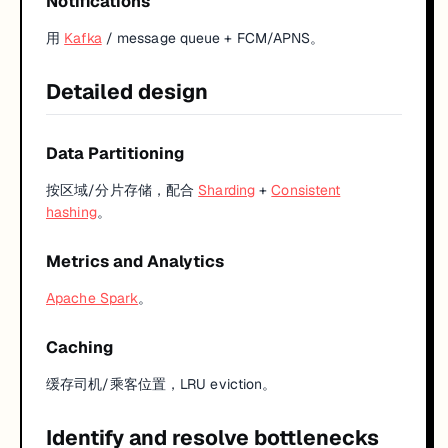
Notifications
用
Kafka
/ message queue + FCM/APNS。
Detailed design
Data Partitioning
按区域/分片存储，配合
Sharding
+
Consistent
hashing
。
Metrics and Analytics
Apache Spark
。
Caching
缓存司机/乘客位置，LRU eviction。
Identify and resolve bottlenecks