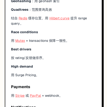
Geohashing
：用 geohash 索引
Quadtrees
：范围查询高效
结合
Redis
缓存位置。用
Hilbert curve
提升 range
query。
Race conditions
用
Mutex
+ transactions 保障一致性。
Best drivers
按 rating/反馈做排序。
High demand
用 Surge Pricing。
Payments
用
Stripe
或
PayPal
+ webhook。