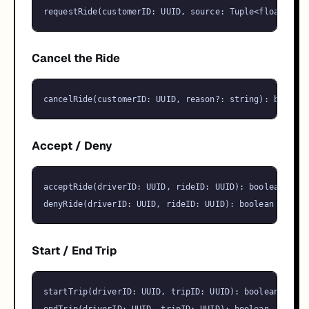
requestRide
(
customerID
: 
UUID
, 
source
: 
Tuple
<float>, 
de
Cancel the Ride
cancelRide
(
customerID
: 
UUID
, 
reason
?: 
string
): 
boolean
Accept / Deny
acceptRide
(
driverID
: 
UUID
, 
rideID
: 
UUID
): 
boolean
denyRide
(
driverID
: 
UUID
, 
rideID
: 
UUID
): 
boolean
Start / End Trip
startTrip
(
driverID
: 
UUID
, 
tripID
: 
UUID
): 
boolean