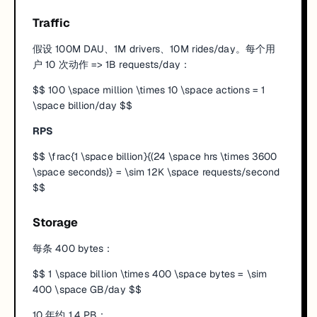
Traffic
假设 100M DAU、1M drivers、10M rides/day。每个用
户 10 次动作 => 1B requests/day：
$$ 100 \space million \times 10 \space actions = 1
\space billion/day $$
RPS
$$ \frac{1 \space billion}{(24 \space hrs \times 3600
\space seconds)} = \sim 12K \space requests/second
$$
Storage
每条 400 bytes：
$$ 1 \space billion \times 400 \space bytes = \sim
400 \space GB/day $$
10 年约 1.4 PB：