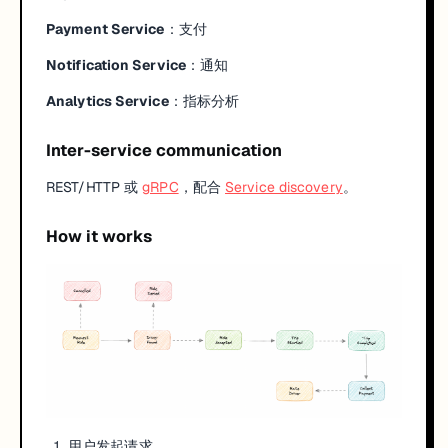
Payment Service
：支付
Notification Service
：通知
Analytics Service
：指标分析
Inter-service communication
REST/HTTP 或
gRPC
，配合
Service discovery
。
How it works
用户发起请求