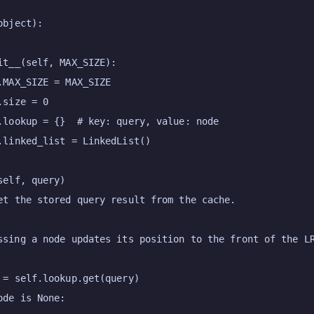
object
):

it__
(
self, MAX_SIZE
):

.MAX_SIZE = MAX_SIZE

.size = 
0
.lookup = {}  
# key: query, value: node
.linked_list = LinkedList()

self, query
)

et the stored query result from the cache.

ssing a node updates its position to the front of the LR
 = 
self
.lookup.get(query)

ode 
is
None
:
