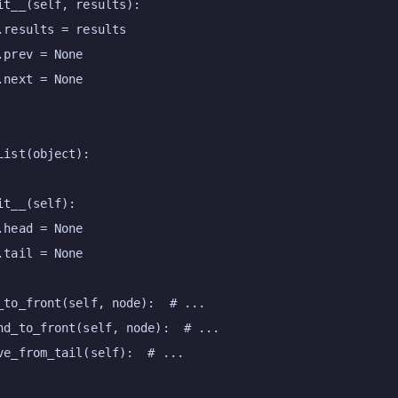
it__
(
self, results
):

.results = results

.prev = 
None
.
next
 = 
None
List
(
object
):

it__
(
self
):

.head = 
None
.tail = 
None
_to_front
(
self, node
):  
# ...
nd_to_front
(
self, node
):  
# ...
ve_from_tail
(
self
):  
# ...