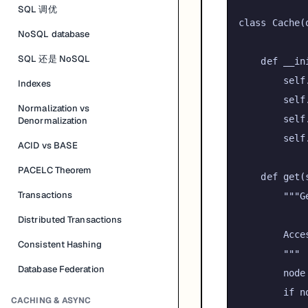
SQL 调优
class
Cache
(
NoSQL database
SQL 还是 NoSQL
def
__in
self
Indexes
self
Normalization vs
self
Denormalization
self
ACID vs BASE
PACELC Theorem
def
get
(
Transactions
"""G
Distributed Transactions
        Acce
Consistent Hashing
        """
Database Federation
        node
if
 n
CACHING & ASYNC