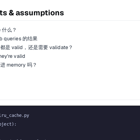
ts & assumptions
e 什么？
b queries 的结果
 valid，还是需要 validate？
ey're valid
 memory 吗？
bject
):
