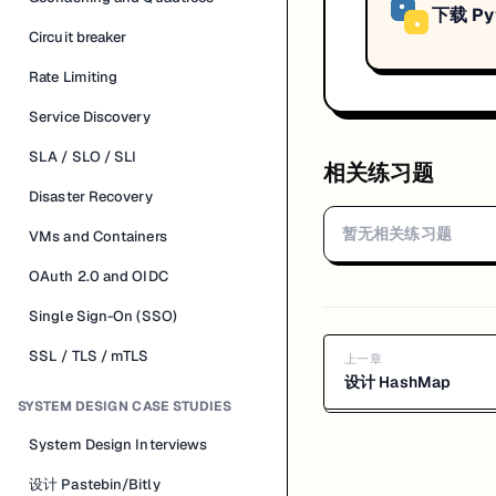
下载 Py
Circuit breaker
Rate Limiting
Service Discovery
SLA / SLO / SLI
相关练习题
Disaster Recovery
暂无相关练习题
VMs and Containers
OAuth 2.0 and OIDC
Single Sign-On (SSO)
SSL / TLS / mTLS
上一章
设计 HashMap
SYSTEM DESIGN CASE STUDIES
System Design Interviews
设计 Pastebin/Bitly