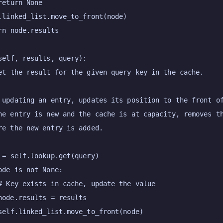
return
None
.linked_list.move_to_front(node)

rn
 node.results

self, results, query
):

et the result for the given query key in the cache.

 updating an entry, updates its position to the front of
he entry is new and the cache is at capacity, removes th
re the new entry is added.

 = 
self
.lookup.get(query)

ode 
is
not
None
:

# Key exists in cache, update the value
node.results = results

self
.linked_list.move_to_front(node)
