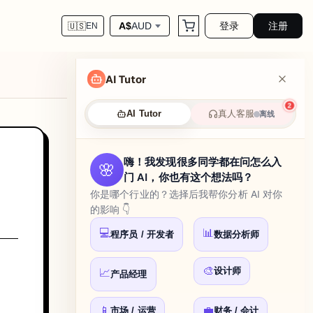
登录
注册
A$
AUD
🇺🇸
EN
AI Tutor
2
真人客服
AI Tutor
离线
嗨！我发现很多同学都在问怎么入
🌸
门 AI，你也有这个想法吗？
你是哪个行业的？选择后我帮你分析 AI 对你
的影响 👇
💻
📊
程序员 / 开发者
数据分析师
🎨
设计师
📈
产品经理
📱
💼
市场 / 运营
财务 / 会计