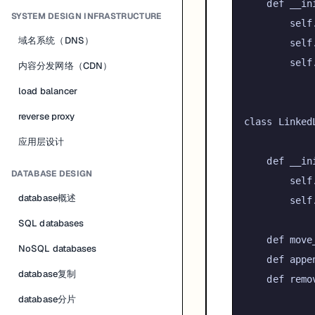
def
__in
SYSTEM DESIGN INFRASTRUCTURE
self
域名系统（DNS）
self
self
内容分发网络（CDN）
load balancer
reverse proxy
class
Linked
应用层设计
def
__in
DATABASE DESIGN
self
database概述
self
SQL databases
def
move
NoSQL databases
def
appe
database复制
def
remo
database分片