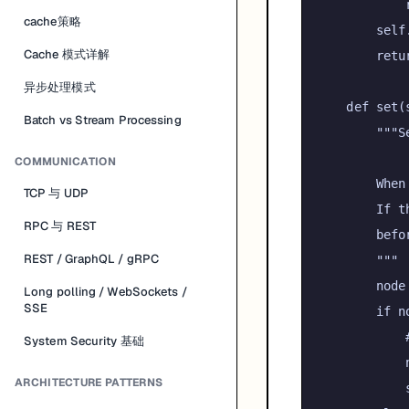
cache策略
self
Cache 模式详解
retu
异步处理模式
def
set
(
Batch vs Stream Processing
"""S
COMMUNICATION
        When
TCP 与 UDP
        If t
RPC 与 REST
        befo
REST / GraphQL / gRPC
        """
        node
Long polling / WebSockets /
SSE
if
 n
System Security 基础
            
ARCHITECTURE PATTERNS