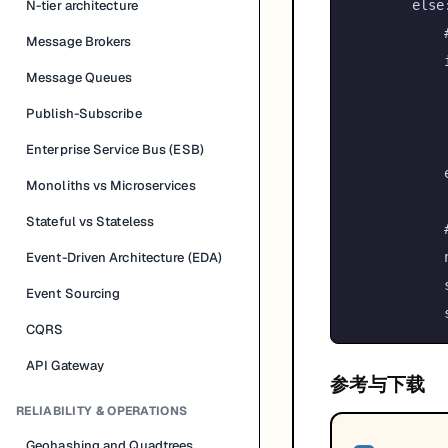
else
N-tier architecture
Message Brokers
Message Queues
Publish-Subscribe
Enterprise Service Bus (ESB)
Monoliths vs Microservices
Stateful vs Stateless
            
Event-Driven Architecture (EDA)
Event Sourcing
CQRS
API Gateway
参考与下载
RELIABILITY & OPERATIONS
Geohashing and Quadtrees