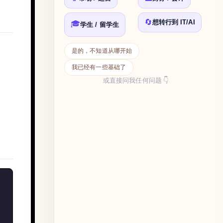
🔄
想转行到 IT/AI
🎓
学生 / 留学生
是的，不知道从哪开始
我已经有一些基础了
或直接问我任何问题 👇