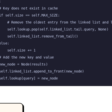
:

# Key does not exist in cache
if
self
.size == 
self
.MAX_SIZE:

# Remove the oldest entry from the linked list and 
self
.lookup.pop(
self
.linked_list.tail.query, 
None
)

self
.linked_list.remove_from_tail()

else
:

self
.size += 
1
# Add the new key and value
new_node = Node(results)

self
.linked_list.append_to_front(new_node)

self