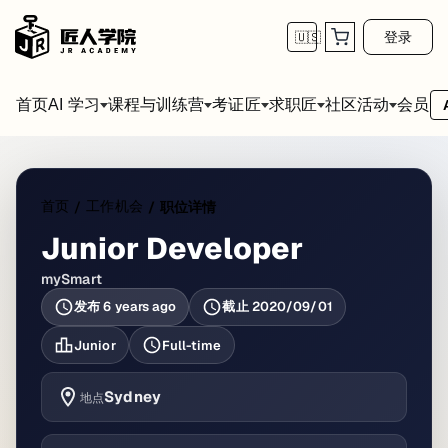
登录
🇺🇸
首页
会员
AI 学习
课程与训练营
考证匠
求职匠
社区活动
首页
工作机会
/
/
职位详情
Junior Developer
mySmart
发布
6 years ago
截止
2020/09/01
Junior
Full-time
Sydney
地点