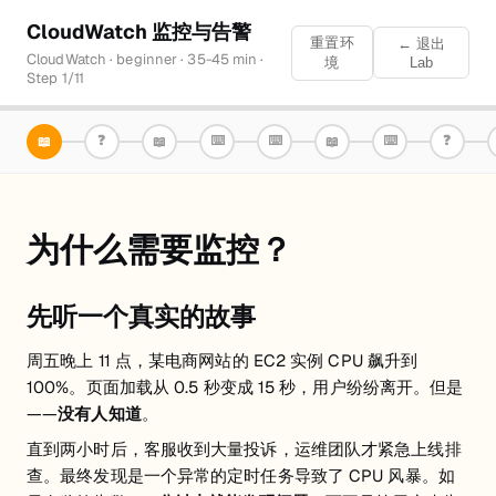
CloudWatch 监控与告警
重置环
← 退出
CloudWatch
·
beginner
·
35-45 min
·
境
Lab
Step
1
/
11
❓
⌨️
⌨️
⌨️
❓
📖
📖
📖
为什么需要监控？
先听一个真实的故事
周五晚上 11 点，某电商网站的 EC2 实例 CPU 飙升到
100%。页面加载从 0.5 秒变成 15 秒，用户纷纷离开。但是
——
没有人知道
。
直到两小时后，客服收到大量投诉，运维团队才紧急上线排
查。最终发现是一个异常的定时任务导致了 CPU 风暴。如