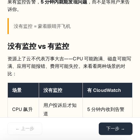
果有监控告警，
5 分钟内就能发现问题
，而不是等用户来告
诉你。
没有监控 = 蒙着眼睛开飞机
没有监控 vs 有监控
资源上了云不代表万事大吉——CPU 可能跑满、磁盘可能写
满、应用可能报错、费用可能失控。来看看两种场景的对
比：
场景
没有监控
有 CloudWatch
用户投诉后才知
CPU 飙升
5 分钟内收到告警
道
服务崩溃后才发
← 上一步
下一步 →
磁盘快满
80% 时自动扩容
现