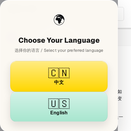
读懂 Git 历史
重置进
← 退出
🌍
Git Basics
·
beginner
·
15 min
· Step
度
Lab
1
/
7
💻
💻
💻
❓
❓
📖
📖
Choose Your Language
选择你的语言 / Select your preferred language
Git 历史就是你的项目日记
🇨🇳
你有没有写过日记？或者至少看过别人的日记？
中文
每篇日记有一个日期、有内容、记录了那天发生了什么。如
果你坚持写了一年，回头翻的时候就能看到自己一年来的变
🇺🇸
化。
English
Git 的提交历史就是你项目的"日记本"。每一个 commit 是一
页日记，记录了：