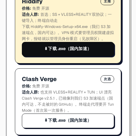
Hiddify
主推
价格
:
免费 开源
适合人群
:
首选；SS + VLESS+REALITY 双协议；一
键导入；终端自动走
下载 Hiddify-Windows-Setup-x64.exe（我们 S3 加
速端点，国内可达）。VPN 模式要管理员权限建虚拟
网卡，报错就以管理员身份重启（见故障区）。
⬇️
下载 .exe（国内加速）
Clash Verge
次选
价格
:
免费 开源
适合人群
:
也支持 VLESS+REALITY + TUN；UI 漂亮
Clash Verge v2.5.1，已镜像到我们 S3 加速端点（国
内可达，不走被封的 GitHub）。终端走代理要开 Tun
Mode（首次装一次服务）。
⬇️
下载 .exe（国内加速）