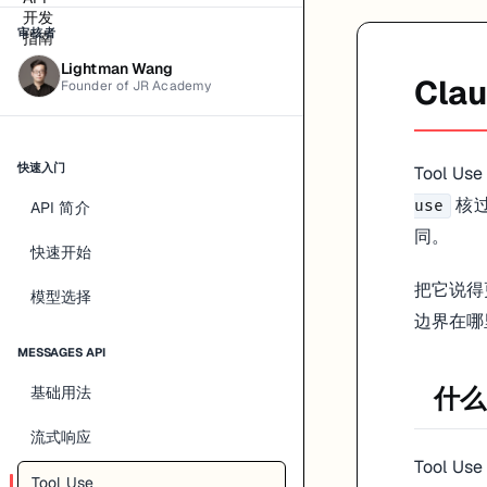
你的代码: 调用天气 API，返回结果

     ↓

审核者
Lightman Wang
Cla
Founder of JR Academy
读者导向：建议实践顺序
先做单工具闭环（请求 -> tool_use -> tool_result -> 最终回复
再做多工具路由和并行调用。
快速入门
Tool Us
最后补权限、审计、失败重试与幂等策略。
核过
use
API 简介
官方现在怎么划分工具
同。
快速开始
Anthropic 官方现在把工具分成两类：
把它说得
模型选择
Client tools
边界在哪
Server tools
MESSAGES API
其中：
什么是
基础用法
由你自己实现和执行
Client tools
由 Anthropic 服务器执行，比如 web search、web
Server tools
流式响应
这点比早期“所有工具都自己实现”的心智更完整，所以现在写工具链路
Tool Us
Tool Use