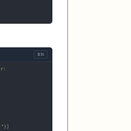
复制
tr
:
？"
}
]