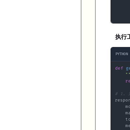
"name"
: 
"search_web"
,

"description"
: 
"搜索网络信息"
,

"input_schema"
: {

"type"
: 
"object"
,

"properties"
: {

"query"
: {
"type"
: 
"string"
, 
"descriptio
执行
            },

"required"
: [
"query"
]

        }

PYTHON
    },

    {

def
g
"name"
: 
"send_email"
,

"
"description"
: 
"发送邮件"
,

r
"input_schema"
: {

"type"
: 
"object"
,

# 1.
"properties"
: {

"to"
: {
"type"
: 
"string"
, 
"description"
:
respo
"subject"
: {
"type"
: 
"string"
, 
"descript
    m
"body"
: {
"type"
: 
"string"
, 
"description
    m
            },

    t
"required"
: [
"to"
, 
"subject"
, 
"body"
]

    m