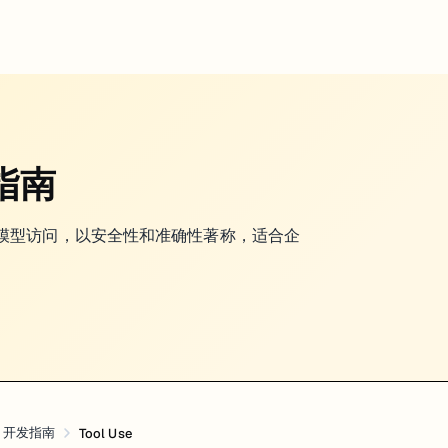
核过了。当前官方把 tool access 直接称
o implement tool use
发指南
工具到底能做什么、权限边界在哪里、结果怎么回传”。
强大的 AI 模型访问，以安全性和准确性著称，适合企
PI 开发指南
Tool Use