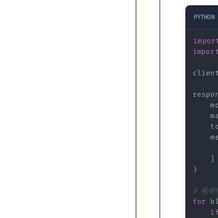
    tools=tools,

PYTHON
    messages=messages

)

impor
print
(final_response.content[
0
impor
多工具定义
clien
tools = [

respo
    {

    m
"name"
: 
"get_weather"
,

    m
"description"
: 
"获取城市天气"
,

    t
"input_schema"
: {

    m
"type"
: 
"object"
,

"properties"
: {

]
"city"
: {
"type"
: 
"string"
, 
"description
)
            },

"required"
: [
"city"
]

# 检查
        }

for
 b
    },

    {

i