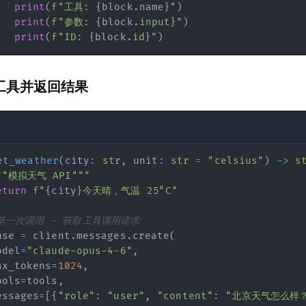
print
(
f"工具: 
{
block
.
name
}
"
)
print
(
f"参数: 
{
block
.
input
}
"
)
print
(
f"ID: 
{
block
.
id
}
"
)
n"
: 
"搜索关键词"
}

工具并返回结果
et_weather
(
city
:
str
,
 unit
:
str
=
"celsius"
)
-
>
s
""模拟天气 API"""
eturn
f"
{
city
}
今天晴，气温 25°C"
 第一次调用 - 获取工具调用请求
 
"收件人邮箱"
},

nse 
=
 client
.
messages
.
create
(
ion"
: 
"邮件主题"
},

odel
=
"claude-opus-4-6"
,
"
: 
"邮件内容"
}

ax_tokens
=
1024
,
ools
=
tools
,
essages
=
[
{
"role"
:
"user"
,
"content"
:
"北京天气怎么样