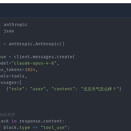
t
t
t 
=
 anthropic
.
Anthropic
(
)
nse 
=
 client
.
messages
.
create
(
odel
=
"claude-opus-4-6"
,
ax_tokens
=
1024
,
ools
=
tools
,
essages
=
[
{
"role"
:
"user"
,
"content"
:
"北京天气怎么样？"
}
"
: 
"城市名"
}

响应类型
lock 
in
 response
.
content
:
f
 block
.
type
==
"tool_use"
: