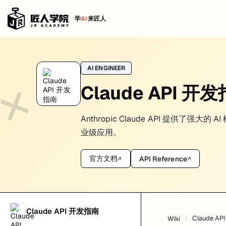
学
AI
来匠人
Claude Tool Use (工具调用)
AI ENGINEER
Tool Use 这页我按 Anthropic 官方
和
Tool use with Claude
How t
Claude API 开
把它说得更实际一点：模型负责决定“什么时候该借工具”，你负责决定“
什么是 Tool Use？
Anthropic Claude API 提供了
业级应用。
Tool Use 让 Claude 能够：
理解用户意图
官方文档
API Reference
↗
↗
决定使用哪个工具
提取工具参数
等待工具结果并生成回复
用户: "北京今天天气怎么样？"

     ↓

Claude API 开发指南
Claude: 需要使用 get_weather 工具，参数 city="北京"

Claude A
Wiki
     ↓
