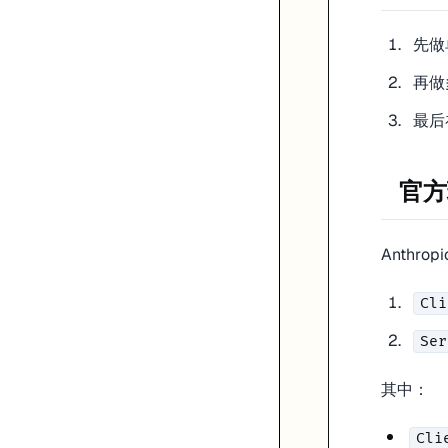
"required"
: [
"city"
]

        }

先做单
    }

再做
调用 API
最后
import
import
 json

官方
client = anthropic.Anthropic()

Anthr
response = client.messages.create(

    model=
"claude-opus-4-6"
,

    max_tokens=
1024
,

Cli
    tools=tools,

    messages=[

Ser
        {
"role"
: 
"user"
, 
"content"
: 
"北京天气怎么样？"
}

    ]

其中：
)

Cli
# 检查响应类型