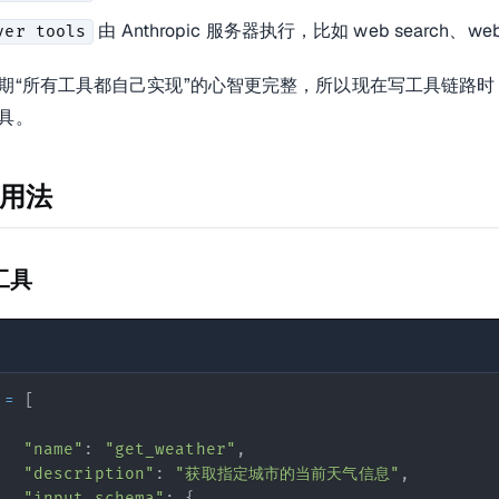
由 Anthropic 服务器执行，比如 web search、web
ver tools
期“所有工具都自己实现”的心智更完整，所以现在写工具链路
具。
用法
r
:

工具
 
=
[
？"
}]

"name"
:
"get_weather"
,
"description"
:
"获取指定城市的当前天气信息"
,
"input_schema"
:
{