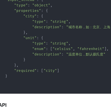
"
}]

"type"
:
"object"
,
se.content})

"properties"
:
{
"city"
:
{
"type"
:
"string"
,
"description"
:
"城市名称，如：北京、上海
}
,
"unit"
:
{
"type"
:
"string"
,
"enum"
:
[
"celsius"
,
"fahrenheit"
]
,
"description"
:
"温度单位，默认摄氏度"
}
}
,
"required"
:
[
"city"
]
}
API