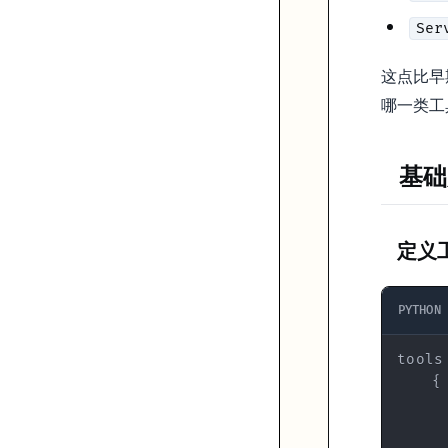
for
 block 
in
 response.content:

Ser
if
 block.
type
 == 
"tool_use"
:

print
(
f"工具: 
{block.name}
"
)

这点比早
print
(
f"参数: 
{block.
input
}
"
)

print
(
f"ID: 
{block.
id
}
"
哪一类工
执行工具并返回结果
基础
def
get_weather
(
city: 
str
, unit: 
str
 = 
"celsius"
) -> 
st
"""模拟天气 API"""
return
f"
{city}
今天晴，气温 25°C"
定义
# 1. 第一次调用 - 获取工具调用请求
response = client.messages.create(

    model=
"claude-opus-4-6"
,

PYTHON
    max_tokens=
1024
,

    tools=tools,

tools
    messages=[{
"role"
: 
"user"
, 
"content"
: 
"北京天气怎么样
{
)

# 2. 检查并执行工具