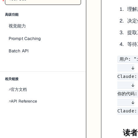
基础用法
理解
高级功能
定义工具
决定
视觉能力
tools = [

提取
    {

Prompt Caching
等待
"name"
: 
"get_weather"
,

Batch API
"description"
: 
"获取指定城市的当前天气信息"
,

"input_schema"
: {

用户: 
"type"
: 
"object"
,

     ↓

"properties"
: {

Claude
"city"
: {

相关链接
"type"
: 
"string"
,

     ↓

官方文档
"description"
: 
"城市名称，如：北京、上
↗
你的代码:
                },

API Reference
↗
     ↓

"unit"
: {

"type"
: 
"string"
,

"enum"
: [
"celsius"
, 
"fahrenheit"
],

"description"
: 
"温度单位，默认摄氏度"
                }

读者
            },
