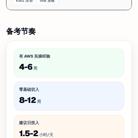
KMS 加密
IAM 策略
备考节奏
有 AWS 实操经验
4-6
周
零基础切入
8-12
周
建议日投入
1.5-2
小时/天