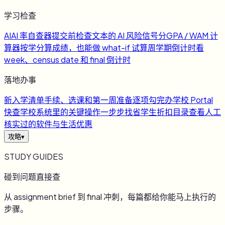
学习检查
AI
AI 率自查器
提交前检查文本的 AI 风险信号
分
GPA / WAM 计
算器
按学分算成绩，也能做 what-if 试算
周
学期倒计时
看
week、census date 和 final 倒计时
落地办事
新
入学清单
手续、选课和第一周准备逐项勾完
办
学校 Portal
快查
学校系统里的关键操作一步步找
省
学生折扣目录
查看人工
核实过的软件与生活优惠
攻略
▾
STUDY GUIDES
碰到问题直接查
从 assignment brief 到 final 冲刺，每篇都给你能马上执行的
步骤。