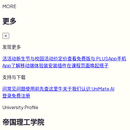
MORE
更多
×
发现更多
活
活动
新生节与校园活动
价
定价
查看免费版与 PLUS
App
手机
App
了解移动端体验
装
安装插件
在课程页面唤起搭子
支持与下载
问
常见问题
使用前先查这里
牛
关于我们
认识 UniMate AI
登录
免费注册
University Profile
帝国理工学院