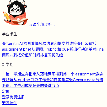
阅读全部攻略
→
学业求生
查
Turnitin AI 检测
看懂风险边界和提交前该检查什么
题
拆
assignment brief
从题眼、rubric 和 due 拆出行动清单
考
Final
两周冲刺
按分值和时间排复习优先级
新学期
一
第一学期生存指南
从落地两周排到第一个 assignment
选
选
课避坑
从 outline 判断工作量和真实难度
退
Census date
分清
退课、学费和成绩记录的关键节点
定价
登录
免费注册
安装插件