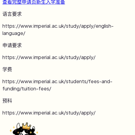
查看完整申请页
新生入学准备
语言要求
https://www.imperial.ac.uk/study/apply/english-
language/
申请要求
https://www.imperial.ac.uk/study/apply/
学费
https://www.imperial.ac.uk/students/fees-and-
funding/tuition-fees/
预科
https://www.imperial.ac.uk/study/apply/