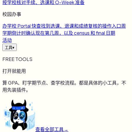
按学校核对手续、选课和 O-Week 准备
校园办事
办
学校 Portal 快查
找到选课、退课和成绩复核的操作入口
周
学期倒计时
确认现在第几周，以及 census 和 final 日期
活动
工具
▾
FREE TOOLS
打开就能用
算 GPA、盯学期节点、查学校流程。都是具体的小工具，不
用先装插件。
查看全部工具
→