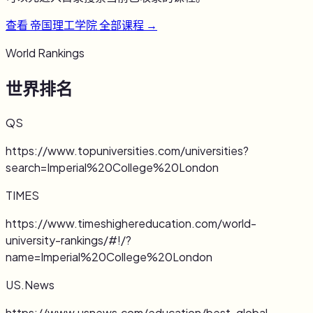
查看
帝国理工学院
全部课程 →
World Rankings
世界排名
QS
https://www.topuniversities.com/universities?
search=Imperial%20College%20London
TIMES
https://www.timeshighereducation.com/world-
university-rankings/#!/?
name=Imperial%20College%20London
US.News
https://www.usnews.com/education/best-global-