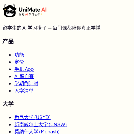
留学生的 AI 学习搭子 — 每门课都陪你真正学懂
产品
功能
定价
手机 App
AI 率自查
学期倒计时
入学清单
大学
悉尼大学
(
USYD
)
新南威尔士大学
(
UNSW
)
莫纳什大学
(
Monash
)