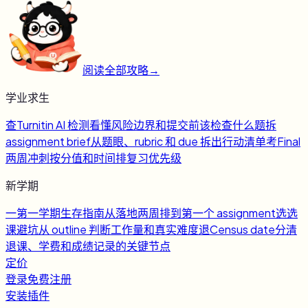
阅读全部攻略
→
学业求生
查
Turnitin AI 检测
看懂风险边界和提交前该检查什么
题
拆
assignment brief
从题眼、rubric 和 due 拆出行动清单
考
Final
两周冲刺
按分值和时间排复习优先级
新学期
一
第一学期生存指南
从落地两周排到第一个 assignment
选
选
课避坑
从 outline 判断工作量和真实难度
退
Census date
分清
退课、学费和成绩记录的关键节点
定价
登录
免费注册
安装插件