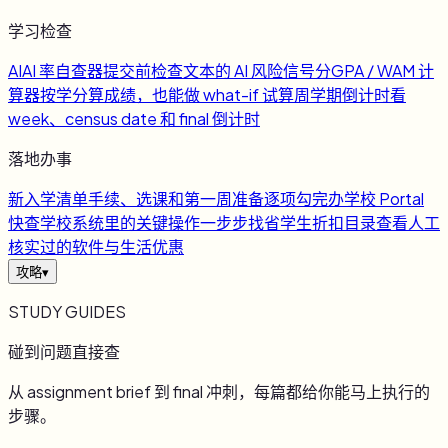
学习检查
AI
AI 率自查器
提交前检查文本的 AI 风险信号
分
GPA / WAM 计
算器
按学分算成绩，也能做 what-if 试算
周
学期倒计时
看
week、census date 和 final 倒计时
落地办事
新
入学清单
手续、选课和第一周准备逐项勾完
办
学校 Portal
快查
学校系统里的关键操作一步步找
省
学生折扣目录
查看人工
核实过的软件与生活优惠
攻略
▾
STUDY GUIDES
碰到问题直接查
从 assignment brief 到 final 冲刺，每篇都给你能马上执行的
步骤。