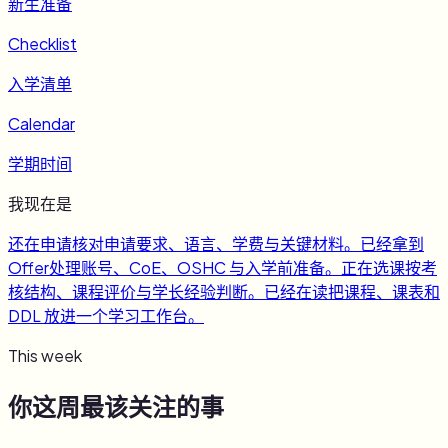
新生准备
Checklist
入学清单
Calendar
学期时间
我现在是
还在申请
核对申请要求、语言、学费与关键材料。
已经拿到
Offer
处理账号、CoE、OSHC 与入学前准备。
正在选课
按考
核结构、课程评价与学长经验判断。
已经在读
把课程、课表和
DDL 放进一个学习工作台。
This week
你这周最该关注的事