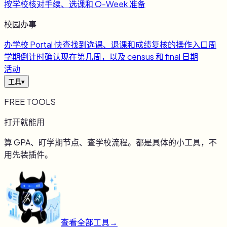
按学校核对手续、选课和 O-Week 准备
校园办事
办
学校 Portal 快查
找到选课、退课和成绩复核的操作入口
周
学期倒计时
确认现在第几周，以及 census 和 final 日期
活动
工具
▾
FREE TOOLS
打开就能用
算 GPA、盯学期节点、查学校流程。都是具体的小工具，不
用先装插件。
查看全部工具
→