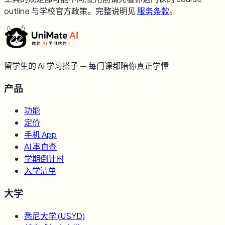
outline 与学校官方政策。完整说明见
服务条款
。
留学生的 AI 学习搭子 — 每门课都陪你真正学懂
产品
功能
定价
手机 App
AI 率自查
学期倒计时
入学清单
大学
悉尼大学
(
USYD
)