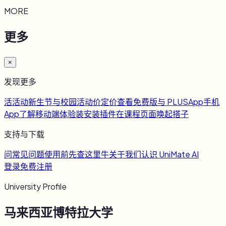
MORE
更多
×
发现更多
活
活动
新生节与校园活动
价
定价
查看免费版与 PLUS
App
手机
App
了解移动端体验
装
安装插件
在课程页面唤起搭子
支持与下载
问
常见问题
使用前先查这里
牛
关于我们
认识 UniMate AI
登录
免费注册
University Profile
马来西亚博特拉大学