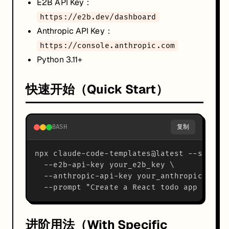
E2B API Key：
参考链接
https://e2b.dev/dashboard
AI Engineer 学习中心
Anthropic API Key：
https://console.anthropic.com
Python 3.11+
快速开始（Quick Start）
BASH
复制
npx claude-code-templates@latest --sandbox
  --e2b-api-key your_e2b_key \

  --anthropic-api-key your_anthropic_key \
进阶用法（With Specific