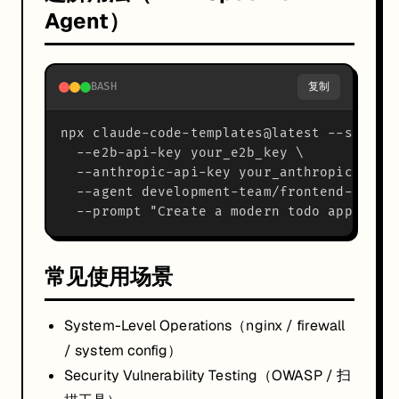
Agent）
BASH
复制
npx claude-code-templates@latest --sandbox
  --e2b-api-key your_e2b_key \

  --anthropic-api-key your_anthropic_key \
  --agent development-team/frontend-develo
常见使用场景
System-Level Operations（nginx / firewall
/ system config）
Security Vulnerability Testing（OWASP / 扫