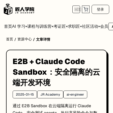
登录
🇺🇸
首页
会员
AI 学习
课程与训练营
考证匠
求职匠
社区活动
首页
资源中心
/
/
文章详情
E2B + Claude Code Sandbox
E2B + Claude Code
Sandbox：安全隔离的云
端开发环境
2025-01-15
JR Academy
ai-engineer
通过 E2B Sandbox 在云端隔离运行 Claude
Code，安全测试 agents、执行高风险命令与数