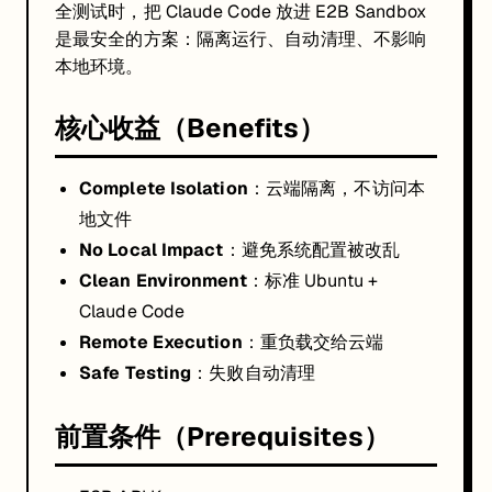
npx claude-code-templates@latest --sandbox e2b \

全测试时，把 Claude Code 放进 E2B Sandbox
  --e2b-api-key your_e2b_key \

是最安全的方案：隔离运行、自动清理、不影响
  --anthropic-api-key your_anthropic_key \

  --agent development-team/frontend-developer \

本地环境。
  --prompt 
"Create a modern todo app with TypeScript an
常见使用场景
核心收益（Benefits）
System-Level Operations（nginx / firewall / system config）
Security Vulnerability Testing（OWASP / 扫描工具）
Complete Isolation
：云端隔离，不访问本
Database Operations（大规模迁移 / 回滚）
地文件
Experimental Package Installation（未知依赖）
No Local Impact
：避免系统配置被改乱
安装后的目录
Clean Environment
：标准 Ubuntu +
Claude Code
your-project/

├── .claude/

Remote Execution
：重负载交给云端
│   └── sandbox/

│       ├── e2b-launcher.py

Safe Testing
：失败自动清理
│       ├── requirements.txt

│       └── .env.example

└── sandbox-xxxxxxxx/

前置条件（Prerequisites）
    ├── index.html
