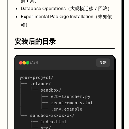
描工具）
Database Operations（大规模迁移 / 回滚）
Experimental Package Installation（未知依
赖）
安装后的目录
BASH
复制
your-project/

├── .claude/

│   └── sandbox/

│       ├── e2b-launcher.py

│       ├── requirements.txt

│       └── .env.example

└── sandbox-xxxxxxxx/

    ├── index.html
