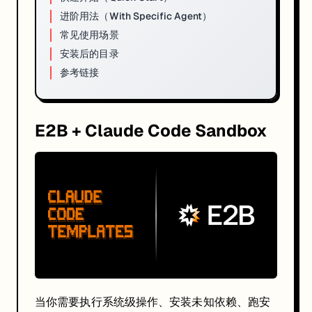
核心收益（Benefits）
进阶用法（With Specific Agent）
Complete Isolation
：云端隔离，不访问本地文件
常见使用场景
No Local Impact
：避免系统配置被改乱
安装后的目录
Clean Environment
：标准 Ubuntu + Claude Code
参考链接
Remote Execution
：重负载交给云端
Safe Testing
：失败自动清理
前置条件（Prerequisites）
E2B + Claude Code Sandbox
E2B API Key：
https://e2b.dev/dashboard
Anthropic API Key：
https://console.anthropic.com
Python 3.11+
快速开始（Quick Start）
npx claude-code-templates@latest --sandbox e2b \

  --e2b-api-key your_e2b_key \

  --anthropic-api-key your_anthropic_key \

  --prompt 
"Create a React todo app with TypeScript"
进阶用法（With Specific Agent）
当你需要执行系统级操作、安装未知依赖、跑安