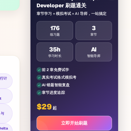
Developer 刷题通关
章节学习 + 模拟考试 + AI 导师，一站搞定
176
3
练习题
章节
35
h
AI
学习时长
智能导师
前 2 章免费试学
真实考试格式模拟考
 执行计
AI 错题智能复盘
章节进度追踪
t
$
29
起
）与
立即开始刷题
elta