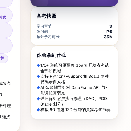
备考快照
 模式
学习章节
3
练习题
176
预计学习时长
35
h
你会拿到什么
计算
176+ 道练习题覆盖 Spark 开发者考试
全部知识域
支持 Python/PySpark 和 Scala 两种
代码示例风格
 完成复杂
AI 智能辅导针对 DataFrame API 与性
能调优薄弱点
与
详细解析底层执行原理（DAG、RDD、
Stage 划分）
时数据处理
模拟 60 道题 120 分钟的真实考试节奏
广播连接