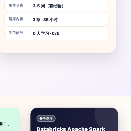
备考节奏
3-5 周（有经验）
题库内容
3
章
·
35
小时
学习信号
0 人学习 · 0/5
备考题库
明"，
Databricks Apache Spark