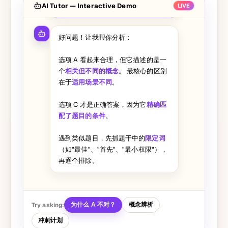
AI Tutor — Interactive Demo
帮我分析一下为什么 A 不对吗？
LIVE
好问题！让我帮你分析：
选项 A 看起来合理，但它描述的是一
个
相关但不同的概念
。 最核心的区别
在于
适用场景不同
。
选项 C 才是正确答案，因为它
精确匹
配了题目的条件
。
遇到类似题目，先抓题干中的
限定词
（如"最佳"、"首先"、"最小权限"），
再逐个排除。
Try asking:
为什么 A 不对？
概念辨析
冲刺计划