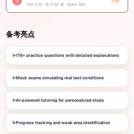
3
付费
100
分钟
· 练习 50 题
· Spark SQL
备考亮点
176+ practice questions with detailed explanations
Mock exams simulating real test conditions
AI-powered tutoring for personalized study
Progress tracking and weak area identification