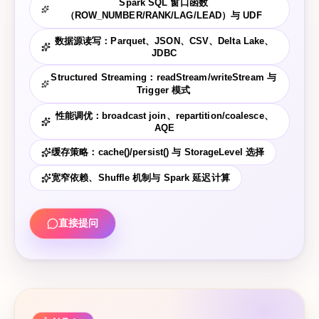
Spark SQL 窗口函数
（ROW_NUMBER/RANK/LAG/LEAD）与 UDF
数据源读写：Parquet、JSON、CSV、Delta Lake、
JDBC
Structured Streaming：readStream/writeStream 与
Trigger 模式
性能调优：broadcast join、repartition/coalesce、
AQE
缓存策略：cache()/persist() 与 StorageLevel 选择
宽窄依赖、Shuffle 机制与 Spark 延迟计算
直接提问