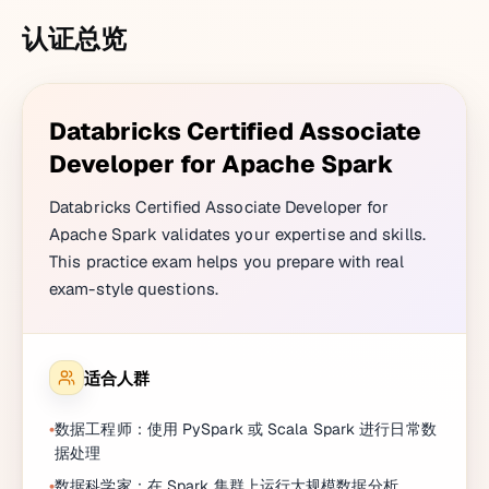
认证总览
Databricks Certified Associate
Developer for Apache Spark
Databricks Certified Associate Developer for
Apache Spark validates your expertise and skills.
This practice exam helps you prepare with real
exam-style questions.
适合人群
数据工程师：使用 PySpark 或 Scala Spark 进行日常数
据处理
数据科学家：在 Spark 集群上运行大规模数据分析