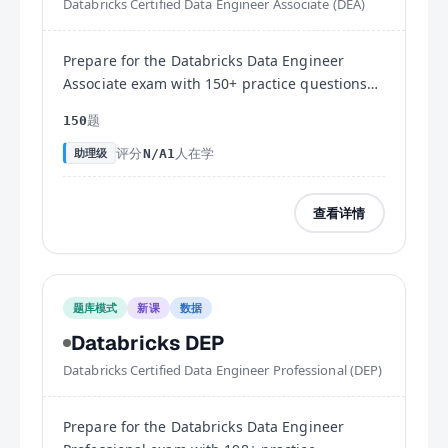
Databricks Certified Data Engineer Associate (DEA)
Prepare for the Databricks Data Engineer
Associate exam with 150+ practice questions
covering Lakehouse Platform, ELT pipelines,
题
150
Delta Lake, and Unity Catalog.
评分
人在学
助理级
N/A
1
查看详情
题库模式
新课
数据
Databricks DEP
Databricks Certified Data Engineer Professional (DEP)
Prepare for the Databricks Data Engineer