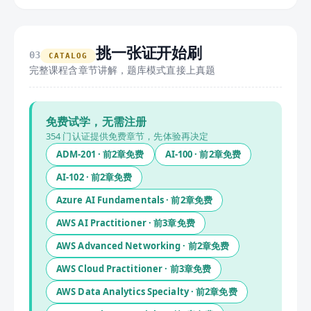
挑一张证开始刷
03
CATALOG
完整课程含章节讲解，题库模式直接上真题
免费试学，无需注册
354
门认证提供免费章节，先体验再决定
ADM-201
· 前
2
章免费
AI-100
· 前
2
章免费
AI-102
· 前
2
章免费
Azure AI Fundamentals
· 前
2
章免费
AWS AI Practitioner
· 前
3
章免费
AWS Advanced Networking
· 前
2
章免费
AWS Cloud Practitioner
· 前
3
章免费
AWS Data Analytics Specialty
· 前
2
章免费