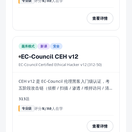
评分
人在学
专业级
N/A
0
查看详情
题库模式
新课
安全
EC-Council CEH v12
EC-Council Certified Ethical Hacker v12 (312-50)
CEH v12 是 EC-Council 伦理黑客入门级认证，考
五阶段攻击链（侦察 / 扫描 / 渗透 / 维持访问 / 清理
痕迹）+ Web / 无线 / 移动 / 云 / 加密九大领域。
题
313
125 题、120 分钟、70% 通过、$450 考试费。本
课程 313 道真题对齐 v12 最新 exam outline。
评分
人在学
专业级
N/A
0
查看详情