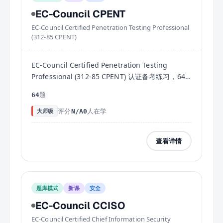
EC-Council CPENT
EC-Council Certified Penetration Testing Professional
(312-85 CPENT)
EC-Council Certified Penetration Testing
Professional (312-85 CPENT) 认证备考练习，64+
练习题附详解，助您高效通过考试。
题
64
评分
人在学
大师级
N/A
0
查看详情
题库模式
新课
安全
EC-Council CCISO
EC-Council Certified Chief Information Security