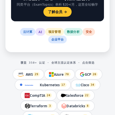
同类平台（ExamTopics）单科 $20+/月，这里全站畅学
了解会员 →
云计算
项目管理
数据分析
安全
AI
企业平台
覆盖 350+ 认证 · 全球主流认证体系 · 点击筛选
AWS
Azure
GCP
29
70
20
Kubernetes
Cisco
17
34
CompTIA
Salesforce
24
22
Terraform
Databricks
3
8