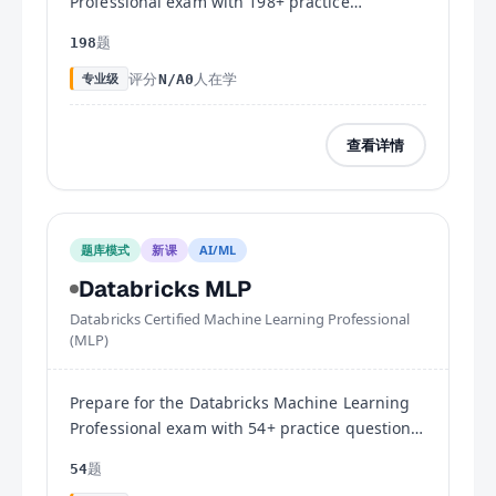
Professional exam with 198+ practice
questions covering advanced ELT pipelines,
题
198
Delta Lake, Medallion Architecture, and
production deployment.
评分
人在学
专业级
N/A
0
查看详情
题库模式
新课
AI/ML
Databricks MLP
Databricks Certified Machine Learning Professional
(MLP)
Prepare for the Databricks Machine Learning
Professional exam with 54+ practice questions
covering MLflow, model deployment, feature
题
54
engineering, and ML monitoring.