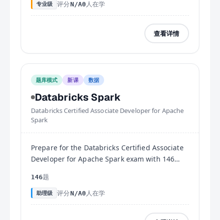
评分
人在学
专业级
N/A
0
查看详情
题库模式
新课
数据
Databricks Spark
Databricks Certified Associate Developer for Apache
Spark
Prepare for the Databricks Certified Associate
Developer for Apache Spark exam with 146
practice questions covering Spark
题
146
architecture, DataFrame API, Spark SQL, and
performance tuning.
评分
人在学
助理级
N/A
0