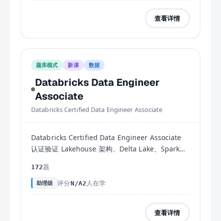
查看详情
题库模式
新课
数据
Databricks Data Engineer
Associate
Databricks Certified Data Engineer Associate
Databricks Certified Data Engineer Associate
认证验证 Lakehouse 架构、Delta Lake、Spark
SQL ELT 开发、Databricks Workflows 编排与
题
172
Unity Catalog 数据治理能力。
评分
人在学
助理级
N/A
2
查看详情