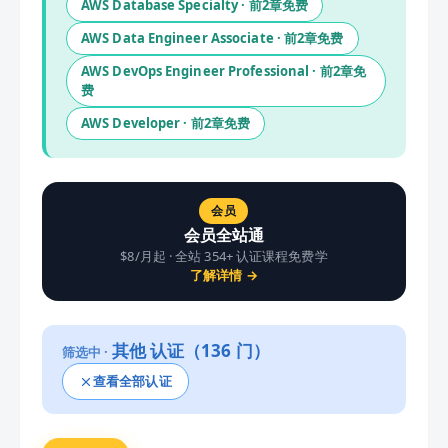
AWS Database Specialty
· 前
2
章免费
AWS Data Engineer Associate
· 前
2
章免费
AWS DevOps Engineer Professional
· 前
2
章免
费
AWS Developer
· 前
2
章免费
会员
会员全站通
$8/月起 · 全站
354
+ 认证课程免费学
了解详情 →
其他
认证（
136
门）
筛选中 ·
查看全部认证