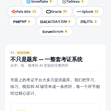
Snowflake
Tableau
4
3
Palo Alto
Oracle
Splunk
11
37
12
PMI
ISACA
ITIL
PMP
CISA/CISM
ITIL
9
8
3
Scrum
Scrum
9
01
SYSTEM
不只是题库 — 一整套考证系统
从学、练、模考到 AI 答疑的完整闭环
市面上的考证平台大多只提供题库。我们把学习、
练习、模拟和 AI 辅导串成一条闭环，每一个环节都
经过精心设计。