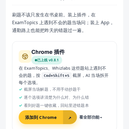
刷题不该只发生在书桌前。装上插件，在
ExamTopics 上遇到不会的题当场问；装上 App，
通勤路上也能把昨天的错题过一遍。
Chrome 插件
已上线 v
0.8.1
在 ExamTopics、Whizlabs 这些题站上遇到不
会的题，按
截屏，AI 当场拆开
Cmd+Shift+S
每个选项。
截屏当场解题，不用手动抄题干
逐个选项讲清楚为什么对、为什么错
看到好题一键收藏，回站里进错题本
添加到 Chrome
↗
看全部功能
→