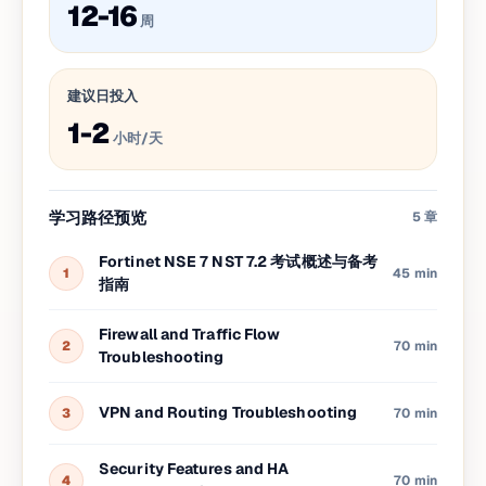
12-16
周
建议日投入
1-2
小时/天
学习路径预览
5
章
Fortinet NSE 7 NST 7.2 考试概述与备考
1
45 min
指南
Firewall and Traffic Flow
2
70 min
Troubleshooting
VPN and Routing Troubleshooting
3
70 min
Security Features and HA
4
70 min