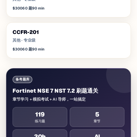
$300
60
题
90
min
CCFR-201
其他
·
专业级
$300
60
题
90
min
备考题库
Fortinet NSE 7 NST 7.2 刷题通关
章节学习 + 模拟考试 + AI 导师，一站搞定
119
5
练习题
章节
30
h
AI