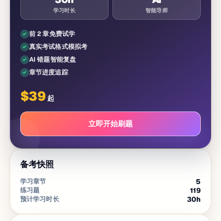
学习时长
智能导师
前 2 章免费试学
真实考试格式模拟考
AI 错题智能复盘
章节进度追踪
$
39
起
立即开始刷题
备考快照
学习章节
5
练习题
119
预计学习时长
30
h