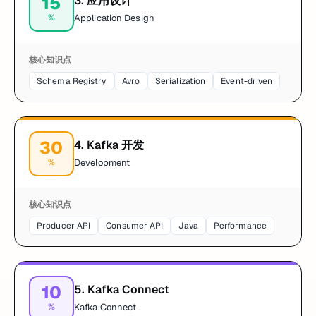
15
3
.
应用设计
%
Application Design
核心知识点
Schema Registry
Avro
Serialization
Event-driven
30
4
.
Kafka 开发
%
Development
核心知识点
Producer API
Consumer API
Java
Performance
10
5
.
Kafka Connect
%
Kafka Connect