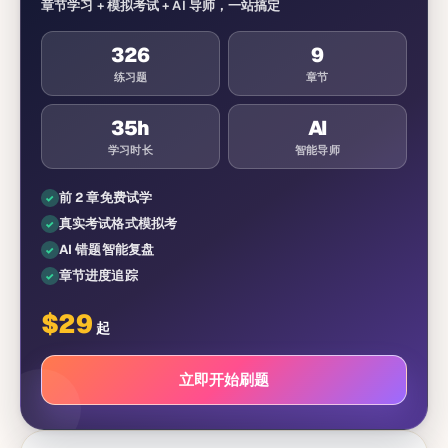
章节学习 + 模拟考试 + AI 导师，一站搞定
326
9
练习题
章节
35
h
AI
学习时长
智能导师
前 2 章免费试学
真实考试格式模拟考
AI 错题智能复盘
章节进度追踪
$
29
起
立即开始刷题