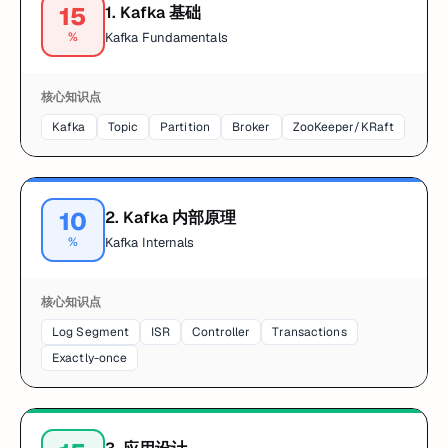
15
1
.
Kafka 基础
%
Kafka Fundamentals
核心知识点
Kafka
Topic
Partition
Broker
ZooKeeper/KRaft
10
2
.
Kafka 内部原理
%
Kafka Internals
核心知识点
Log Segment
ISR
Controller
Transactions
Exactly-once