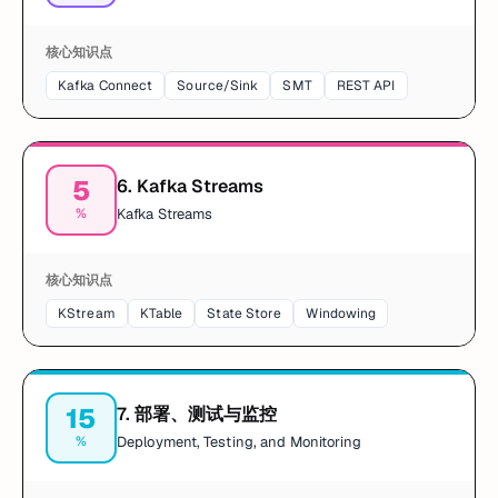
核心知识点
Kafka Connect
Source/Sink
SMT
REST API
5
6
.
Kafka Streams
%
Kafka Streams
核心知识点
KStream
KTable
State Store
Windowing
15
7
.
部署、测试与监控
%
Deployment, Testing, and Monitoring