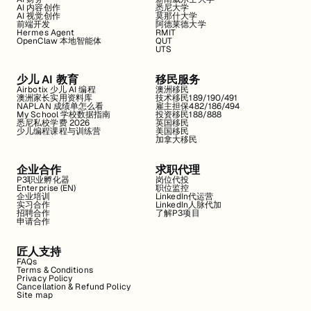
AI 内容创作
悉尼大学
AI 视觉创作
莫那什大学
前端开发
阿德莱德大学
Hermes Agent
RMIT
OpenClaw 本地智能体
QUT
UTS
少儿 AI 教育
移民服务
Airbotix 少儿 AI 编程
澳洲移民
澳洲家长实用资料库
技术移民189/190/491
NAPLAN 成绩单怎么看
雇主担保482/186/494
My School 学校数据指南
投资移民188/888
悉尼私校学费 2026
英国移民
少儿编程课程与训练营
美国移民
加拿大移民
企业合作
求职代理
P3职业孵化器
岗位代投
Enterprise (EN)
职位监控
企业培训
LinkedIn代运营
实习合作
LinkedIn人脉代加
招聘合作
了解P3项目
申请合作
匠人支持
FAQs
Terms & Conditions
Privacy Policy
Cancellation & Refund Policy
Site map