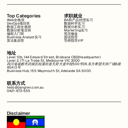
Top Categories
求职就业
Web全栈班
BA和产品经理实习
DevOps项目班
数据科学实习
数据工程全栈班
数据分析实习
数据分析项目班
Marketing实习
编程入门班
简历修改
Business Analyst实习
面试指导
算法集训营
导师指导VIP
地址
Level 10b, 144 Edward Street, Brisbane CBD(Headquarter)
Level 2, 171 La Trobe St, Melbourne VIC 3000
四川省成都市武侯区桂溪街道天府大道中段500号D5东方希望天祥广场B座
45A13号
Business Hub, 155 Waymouth St, Adelaide SA 5000
联系方式
hello@jiangren.com.au
0421-672-555
Disclaimer