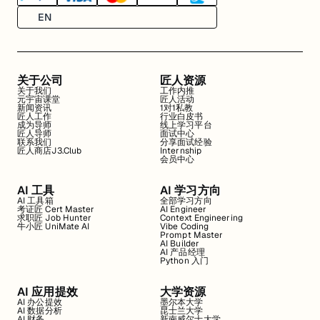
EN
关于公司
匠人资源
关于我们
工作内推
元宇宙课堂
匠人活动
新闻资讯
1对1私教
匠人工作
行业白皮书
成为导师
线上学习平台
匠人导师
面试中心
联系我们
分享面试经验
匠人商店J3.Club
Internship
会员中心
AI 工具
AI 学习方向
AI 工具箱
全部学习方向
考证匠 Cert Master
AI Engineer
求职匠 Job Hunter
Context Engineering
牛小匠 UniMate AI
Vibe Coding
Prompt Master
AI Builder
AI 产品经理
Python 入门
AI 应用提效
大学资源
AI 办公提效
墨尔本大学
AI 数据分析
昆士兰大学
AI 财务
新南威尔士大学