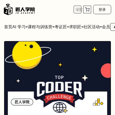
登录
🇺🇸
首页
会员
AI 学习
课程与训练营
考证匠
求职匠
社区活动