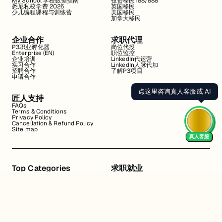
My School 学校数据指南
投资移民188/888
悉尼私校学费 2026
英国移民
少儿编程课程与训练营
美国移民
加拿大移民
企业合作
求职代理
P3职业孵化器
岗位代投
Enterprise (EN)
职位监控
企业培训
LinkedIn代运营
实习合作
LinkedIn人脉代加
招聘合作
了解P3项目
申请合作
点这里咨询真人客服或 AI
匠人支持
FAQs
Terms & Conditions
Privacy Policy
Cancellation & Refund Policy
Site map
真人客服
Top Categories
求职就业
Web全栈班
BA和产品经理实习
DevOps项目班
数据科学实习
数据工程全栈班
数据分析实习
数据分析项目班
Marketing实习
编程入门班
简历修改
Business Analyst实习
面试指导
算法集训营
导师指导VIP