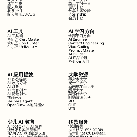
成为导师
线上学习平台
匠人导师
面试中心
联系我们
分享面试经验
匠人商店J3.Club
Internship
会员中心
AI 工具
AI 学习方向
AI 工具箱
全部学习方向
考证匠 Cert Master
AI Engineer
求职匠 Job Hunter
Context Engineering
牛小匠 UniMate AI
Vibe Coding
Prompt Master
AI Builder
AI 产品经理
Python 入门
AI 应用提效
大学资源
AI 办公提效
墨尔本大学
AI 数据分析
昆士兰大学
AI 财务
新南威尔士大学
AI 内容创作
悉尼大学
AI 视觉创作
莫那什大学
前端开发
阿德莱德大学
Hermes Agent
RMIT
OpenClaw 本地智能体
QUT
UTS
少儿 AI 教育
移民服务
Airbotix 少儿 AI 编程
澳洲移民
澳洲家长实用资料库
技术移民189/190/491
NAPLAN 成绩单怎么看
雇主担保482/186/494