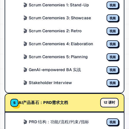
🎬
Scrum Ceremonies 1: Stand-Up
视频
🎬
Scrum Ceremonies 3: Showcase
视频
🎬
Scrum Ceremonies 2: Retro
视频
🎬
Scrum Ceremonies 4: Elaboration
视频
🎬
Scrum Ceremonies 5: Planning
视频
🎬
GenAI-empowered BA 实战
视频
🎬
Stakeholder Interview
视频
AI产品基石：PRD需求文档
12 课时
5
🎬
PRD 结构：功能/流程/约束/指标
视频