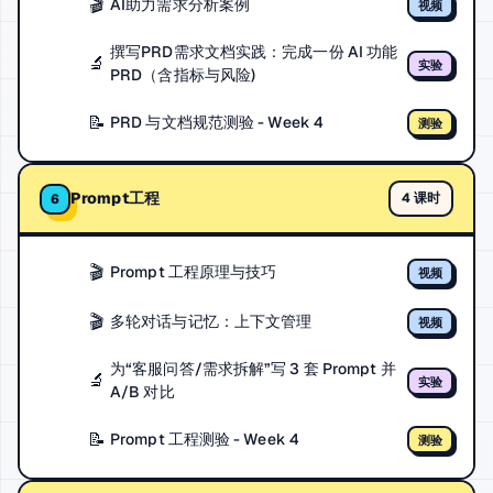
🎬
AI助力需求分析案例
视频
撰写PRD需求文档实践：完成一份 AI 功能
🔬
实验
PRD（含指标与风险)
📝
PRD 与文档规范测验 - Week 4
测验
Prompt工程
4 课时
6
🎬
Prompt 工程原理与技巧
视频
🎬
多轮对话与记忆：上下文管理
视频
为“客服问答/需求拆解”写 3 套 Prompt 并
🔬
实验
A/B 对比
📝
Prompt 工程测验 - Week 4
测验