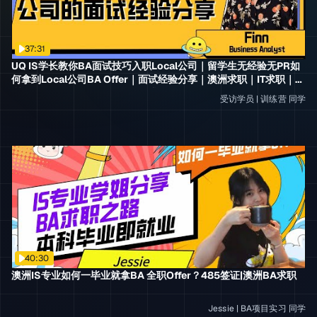
37:31
UQ IS学长教你BA面试技巧入职Local公司｜留学生无经验无PR如
何拿到Local公司BA Offer｜面试经验分享｜澳洲求职｜IT求职｜澳
洲IT｜Business Analyst｜BA求职
受访学员
|
训练营
同学
40:30
澳洲IS专业如何一毕业就拿BA 全职Offer？485签证|澳洲BA求职
Jessie
|
BA项目实习
同学