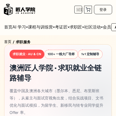
登录
🇺🇸
首页
会员
AI 学习
课程与训练营
考证匠
求职匠
社区活动
首页
/
求职服务
求职就业 · AU & CN
100+ 一线大厂导师
1v1 定制辅导
澳洲匠人学院 · 求职就业全链
路辅导
覆盖中国及澳洲各大城市（墨尔本、悉尼、布里斯班
等），从雇主与面试官视角出发，结合实战项目、文书
优化与面试模拟，为留学生、新移民与转专业同学提升
Offer 率。