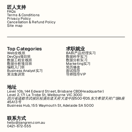
匠人支持
FAQs
Terms & Conditions
Privacy Policy
Cancellation & Refund Policy
Site map
Top Categories
求职就业
Web全栈班
BA和产品经理实习
DevOps项目班
数据科学实习
数据工程全栈班
数据分析实习
数据分析项目班
Marketing实习
编程入门班
简历修改
Business Analyst实习
面试指导
算法集训营
导师指导VIP
地址
Level 10b, 144 Edward Street, Brisbane CBD(Headquarter)
Level 2, 171 La Trobe St, Melbourne VIC 3000
四川省成都市武侯区桂溪街道天府大道中段500号D5东方希望天祥广场B座
45A13号
Business Hub, 155 Waymouth St, Adelaide SA 5000
联系方式
hello@jiangren.com.au
0421-672-555