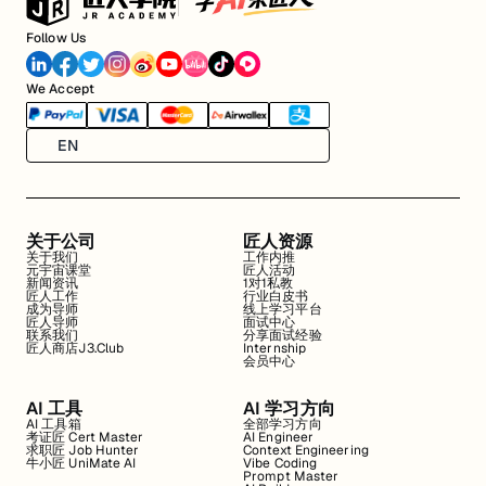
Follow Us
We Accept
EN
关于公司
匠人资源
关于我们
工作内推
元宇宙课堂
匠人活动
新闻资讯
1对1私教
匠人工作
行业白皮书
成为导师
线上学习平台
匠人导师
面试中心
联系我们
分享面试经验
匠人商店J3.Club
Internship
会员中心
AI 工具
AI 学习方向
AI 工具箱
全部学习方向
考证匠 Cert Master
AI Engineer
求职匠 Job Hunter
Context Engineering
牛小匠 UniMate AI
Vibe Coding
Prompt Master