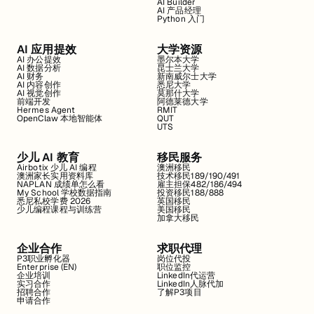
AI Builder
AI 产品经理
Python 入门
AI 应用提效
大学资源
AI 办公提效
墨尔本大学
AI 数据分析
昆士兰大学
AI 财务
新南威尔士大学
AI 内容创作
悉尼大学
AI 视觉创作
莫那什大学
前端开发
阿德莱德大学
Hermes Agent
RMIT
OpenClaw 本地智能体
QUT
UTS
少儿 AI 教育
移民服务
Airbotix 少儿 AI 编程
澳洲移民
澳洲家长实用资料库
技术移民189/190/491
NAPLAN 成绩单怎么看
雇主担保482/186/494
My School 学校数据指南
投资移民188/888
悉尼私校学费 2026
英国移民
少儿编程课程与训练营
美国移民
加拿大移民
企业合作
求职代理
P3职业孵化器
岗位代投
Enterprise (EN)
职位监控
企业培训
LinkedIn代运营
实习合作
LinkedIn人脉代加
招聘合作
了解P3项目
申请合作