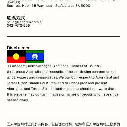
45A13号
Business Hub, 155 Waymouth St, Adelaide SA 5000
联系方式
hello@jiangren.com.au
0421-672-555
Disclaimer
JR Academy acknowledges Traditional Owners of Country
throughout Australia and recognises the continuing connection to
lands, waters and communities. We pay our respect to Aboriginal and
Torres Strait Islander cultures; and to Elders past and present.
Aboriginal and Torres Strait Islander peoples should be aware that
this website may contain images or names of people who have since
passed away.
匠人学院网站上的所有内容，包括课程材料、徽标和匠人学院网站上提供的