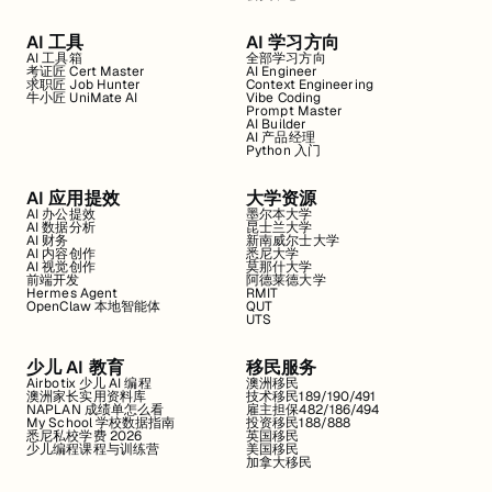
AI 工具
AI 学习方向
AI 工具箱
全部学习方向
考证匠 Cert Master
AI Engineer
求职匠 Job Hunter
Context Engineering
牛小匠 UniMate AI
Vibe Coding
Prompt Master
AI Builder
AI 产品经理
Python 入门
AI 应用提效
大学资源
AI 办公提效
墨尔本大学
AI 数据分析
昆士兰大学
AI 财务
新南威尔士大学
AI 内容创作
悉尼大学
AI 视觉创作
莫那什大学
前端开发
阿德莱德大学
Hermes Agent
RMIT
OpenClaw 本地智能体
QUT
UTS
少儿 AI 教育
移民服务
Airbotix 少儿 AI 编程
澳洲移民
澳洲家长实用资料库
技术移民189/190/491
NAPLAN 成绩单怎么看
雇主担保482/186/494
My School 学校数据指南
投资移民188/888
悉尼私校学费 2026
英国移民
少儿编程课程与训练营
美国移民
加拿大移民