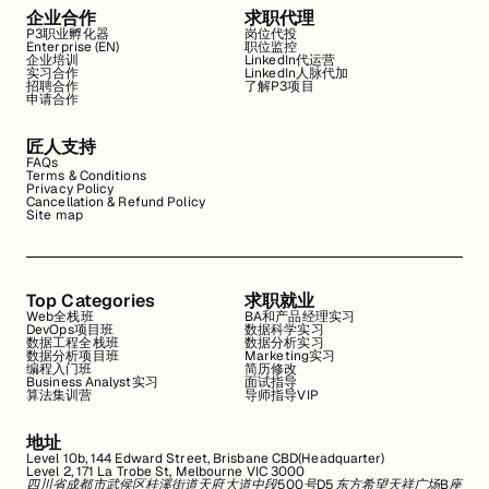
企业合作
求职代理
P3职业孵化器
岗位代投
Enterprise (EN)
职位监控
企业培训
LinkedIn代运营
实习合作
LinkedIn人脉代加
招聘合作
了解P3项目
申请合作
匠人支持
FAQs
Terms & Conditions
Privacy Policy
Cancellation & Refund Policy
Site map
Top Categories
求职就业
Web全栈班
BA和产品经理实习
DevOps项目班
数据科学实习
数据工程全栈班
数据分析实习
数据分析项目班
Marketing实习
编程入门班
简历修改
Business Analyst实习
面试指导
算法集训营
导师指导VIP
地址
Level 10b, 144 Edward Street, Brisbane CBD(Headquarter)
Level 2, 171 La Trobe St, Melbourne VIC 3000
四川省成都市武侯区桂溪街道天府大道中段500号D5东方希望天祥广场B座