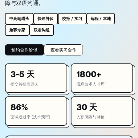
障与双语沟通。
中高端猎头
快速补位
校招 / 实习
远程 / 本地
兼职专家
双语沟通
预约合作洽谈
查看实习合作
3-5 天
1800+
活跃技术人才库
提交首批候选人
86%
30 天
面试通过率 (技术预审)
入职保障与替换