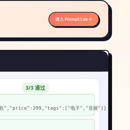
进入 Prompt Lab →