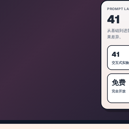
PROMPT L
41
从基础到进阶
果差异。
41
交互式实
免费
完全开放