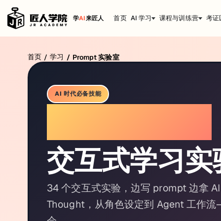
首页
AI 学习
课程与训练营
考证
学
AI
来匠人
首页
学习
/
/
Prompt 实验室
AI 时代必备技能
Prompt 大师
交互式学习实
34 个交互式实验，边写 prompt 边拿 AI 评分
Thought，从角色设定到 Agent 
会。