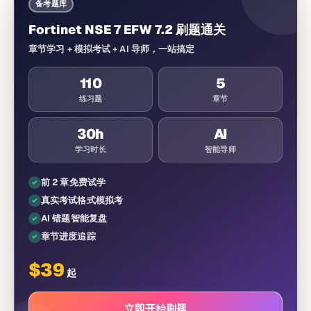
备考题库
Fortinet NSE 7 EFW 7.2 刷题通关
章节学习 + 模拟考试 + AI 导师，一站搞定
110
5
练习题
章节
30
h
AI
学习时长
智能导师
前 2 章免费试学
真实考试格式模拟考
AI 错题智能复盘
章节进度追踪
$
39
起
立即开始刷题