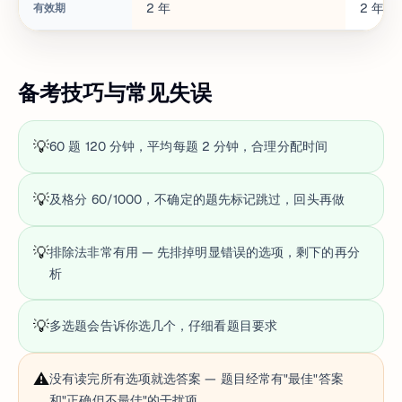
2
年
2
年
有效期
备考技巧与常见失误
💡
60 题 120 分钟，平均每题 2 分钟，合理分配时间
💡
及格分 60/1000，不确定的题先标记跳过，回头再做
💡
排除法非常有用 — 先排掉明显错误的选项，剩下的再分
析
💡
多选题会告诉你选几个，仔细看题目要求
⚠️
没有读完所有选项就选答案 — 题目经常有"最佳"答案
和"正确但不最佳"的干扰项