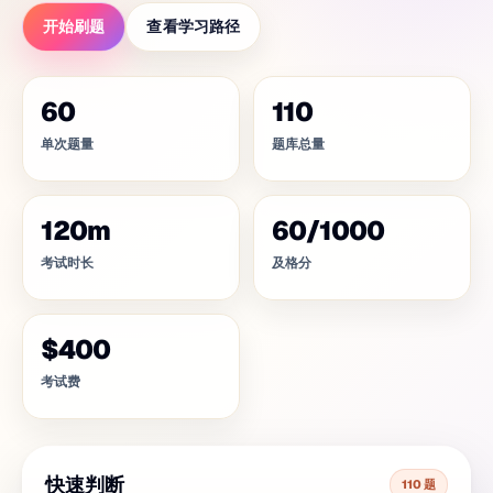
开始刷题
查看学习路径
60
110
单次题量
题库总量
120
m
60
/
1000
考试时长
及格分
$400
考试费
快速判断
110 题