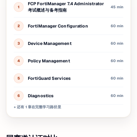
FCP FortiManager 7.4 Administrator
1
45 min
考试概述与备考指南
FortiManager Configuration
2
60 min
Device Management
3
60 min
Policy Management
4
60 min
FortiGuard Services
5
60 min
Diagnostics
6
60 min
+ 还有 1 章在完整学习路径里