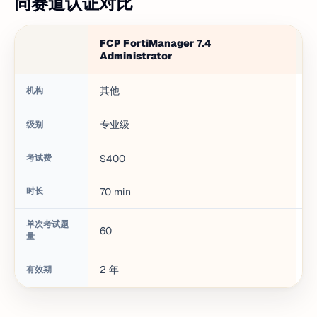
同赛道认证对比
FCP FortiManager 7.4
C
Administrator
其他
机构
专业级
级别
考试费
$400
$
时长
70
min
9
单次考试题
60
6
量
2
年
2
有效期