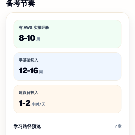
备考节奏
有 AWS 实操经验
8-10
周
零基础切入
12-16
周
建议日投入
1-2
小时/天
学习路径预览
7
章