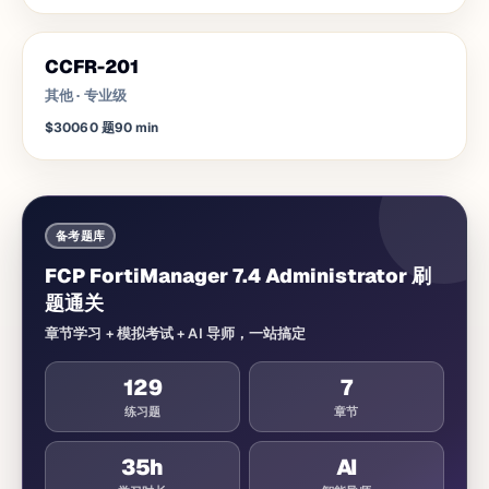
CCFR-201
其他
·
专业级
$300
60
题
90
min
备考题库
FCP FortiManager 7.4 Administrator 刷
题通关
章节学习 + 模拟考试 + AI 导师，一站搞定
129
7
练习题
章节
35
h
AI