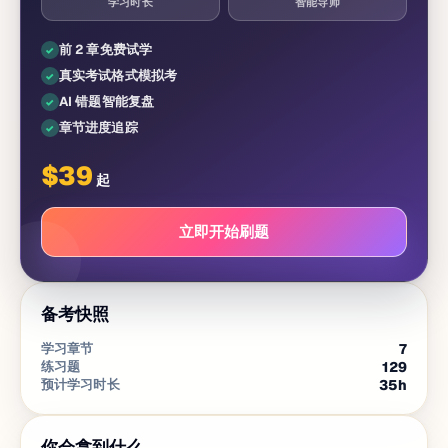
学习时长
智能导师
前 2 章免费试学
真实考试格式模拟考
AI 错题智能复盘
章节进度追踪
$
39
起
立即开始刷题
备考快照
学习章节
7
练习题
129
预计学习时长
35
h
你会拿到什么