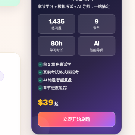
章节学习 + 模拟考试 + AI 导师，一站搞定
1,435
9
练习题
章节
80
h
AI
学习时长
智能导师
前 2 章免费试学
真实考试格式模拟考
t
AI 错题智能复盘
章节进度追踪
$
39
起
立即开始刷题