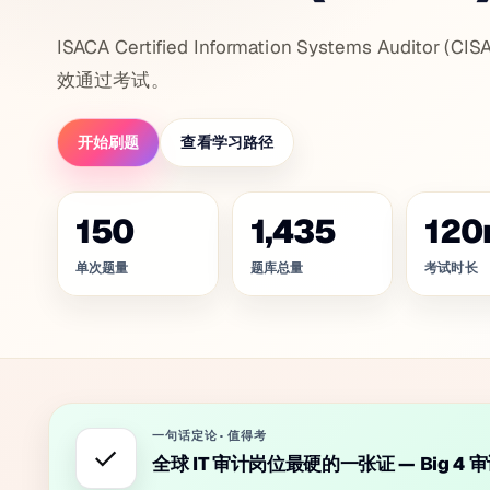
ISACA Certified Information Systems Aud
效通过考试。
开始刷题
查看学习路径
150
1,435
120
单次题量
题库总量
考试时长
一句话定论
·
值得考
✓
全球 IT 审计岗位最硬的一张证 — Big