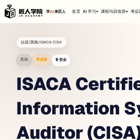
首页
AI 学习
课程与训练营
考证
学
AI
来匠人
认证
/
其他
/
ISACA CISA
其他
专业级
🔒
安全
ISACA Certifi
Information 
Auditor (CISA