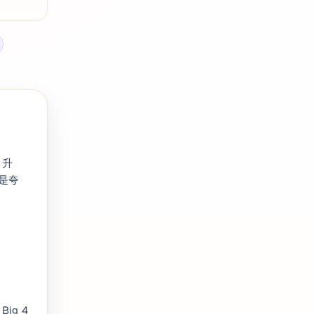
t 升
不是夸
 Big 4