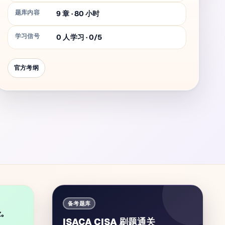
题库内容
9
章
·
80
小时
学习信号
0 人学习 · 0/5
官方考纲
备考题库
验。
ISACA CISA 刷题通关