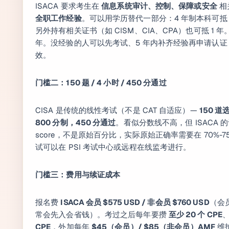
ISACA 要求考生在
信息系统审计、控制、保障或安全
相
全职工作经验
。可以用学历替代一部分：4 年制本科可抵 2
另外持有相关证书（如 CISM、CIA、CPA）也可抵 1 
年。没经验的人可以先考试、5 年内补齐经验再申请认证 —
效。
门槛二：150 题 / 4 小时 / 450 分通过
CISA 是传统的线性考试（不是 CAT 自适应）—
150 道
800 分制，450 分通过
。看似分数线不高，但 ISACA 的评
score，不是原始百分比，实际原始正确率需要在 70%-
试可以在 PSI 考试中心或远程在线监考进行。
门槛三：费用与续证成本
报名费
ISACA 会员 $575 USD / 非会员 $760 USD
（会员
常会先入会省钱）。考过之后每年要攒
至少 20 个 CPE
、
CPE
，外加每年
$45（会员）/ $85（非会员）AMF
维