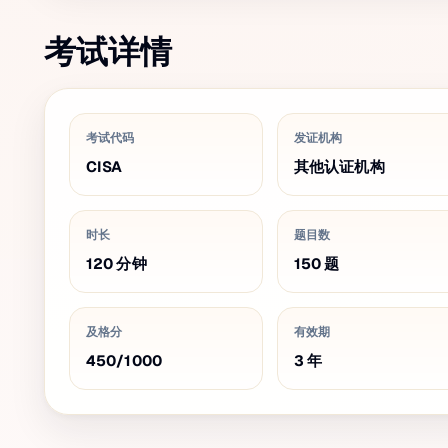
考试详情
考试代码
发证机构
CISA
其他认证机构
时长
题目数
120
分钟
150
题
及格分
有效期
450
/
1000
3
年