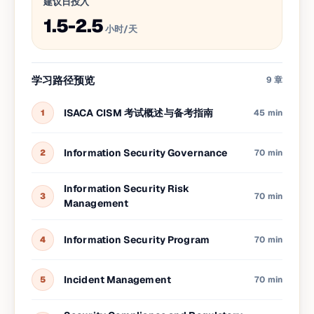
建议日投入
1.5-2.5
小时/天
学习路径预览
9
章
ISACA CISM 考试概述与备考指南
1
45 min
Information Security Governance
2
70 min
Information Security Risk
3
70 min
Management
Information Security Program
4
70 min
Incident Management
5
70 min