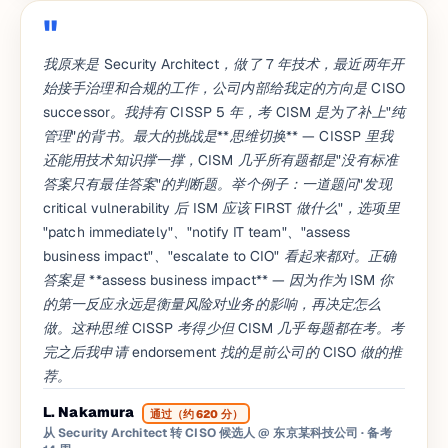
我原来是 Security Architect，做了 7 年技术，最近两年开
始接手治理和合规的工作，公司内部给我定的方向是 CISO
successor。我持有 CISSP 5 年，考 CISM 是为了补上"纯
管理"的背书。最大的挑战是**思维切换** — CISSP 里我
还能用技术知识撑一撑，CISM 几乎所有题都是"没有标准
答案只有最佳答案"的判断题。举个例子：一道题问"发现
critical vulnerability 后 ISM 应该 FIRST 做什么"，选项里
"patch immediately"、"notify IT team"、"assess
business impact"、"escalate to CIO" 看起来都对。正确
答案是 **assess business impact** — 因为作为 ISM 你
的第一反应永远是衡量风险对业务的影响，再决定怎么
做。这种思维 CISSP 考得少但 CISM 几乎每题都在考。考
完之后我申请 endorsement 找的是前公司的 CISO 做的推
荐。
L. Nakamura
通过（约 620 分）
从 Security Architect 转 CISO 候选人 @ 东京某科技公司
· 备考