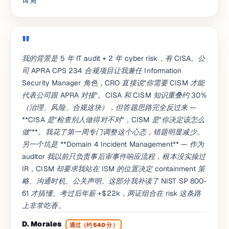
14 周
我的背景是 5 年 IT audit + 2 年 cyber risk，有 CISA。公
司 APRA CPS 234 合规项目让我兼任 Information
Security Manager 角色，CRO 直接说"你需要 CISM 才能
代表公司跟 APRA 对接"。CISA 和 CISM 知识重叠约 30%
（治理、风险、合规这块），但答题思路完全反过来 —
**CISA 是"检查别人做得对不对"，CISM 是"你决定该怎么
做"**。我花了第一周专门调整这个心态，错题明显减少。
另一个坑是 **Domain 4 Incident Management** — 作为
auditor 我以前只负责事后审事件响应流程，根本没实操过
IR，CISM 却要求我站在 ISM 的位置决定 containment 策
略、沟通时机、公关声明。这部分我补读了 NIST SP 800-
61 才搞懂。考过后年薪 +$22k，两证组合在 risk 这条路
上非常吃香。
D. Morales
通过（约 540 分）