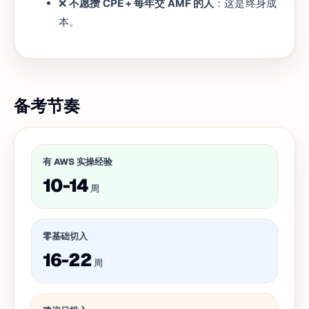
❌
不愿攒 CPE + 每年交 AMF 的人
：这是终身成
本。
备考节奏
有 AWS 实操经验
10-14
周
零基础切入
16-22
周