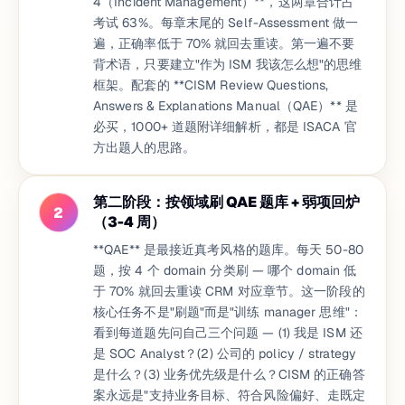
4（Incident Management）**，这两章合计占
考试 63%。每章末尾的 Self-Assessment 做一
遍，正确率低于 70% 就回去重读。第一遍不要
背术语，只要建立"作为 ISM 我该怎么想"的思维
框架。配套的 **CISM Review Questions,
Answers & Explanations Manual（QAE）** 是
必买，1000+ 道题附详细解析，都是 ISACA 官
方出题人的思路。
第二阶段：按领域刷 QAE 题库 + 弱项回炉
2
（3-4 周）
**QAE** 是最接近真考风格的题库。每天 50-80
题，按 4 个 domain 分类刷 — 哪个 domain 低
于 70% 就回去重读 CRM 对应章节。这一阶段的
核心任务不是"刷题"而是"训练 manager 思维"：
看到每道题先问自己三个问题 — (1) 我是 ISM 还
是 SOC Analyst？(2) 公司的 policy / strategy
是什么？(3) 业务优先级是什么？CISM 的正确答
案永远是"支持业务目标、符合风险偏好、走既定