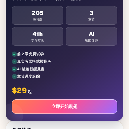
205
3
练习题
章节
41
h
AI
学习时长
智能导师
前 2 章免费试学
真实考试格式模拟考
AI 错题智能复盘
章节进度追踪
$
29
起
立即开始刷题