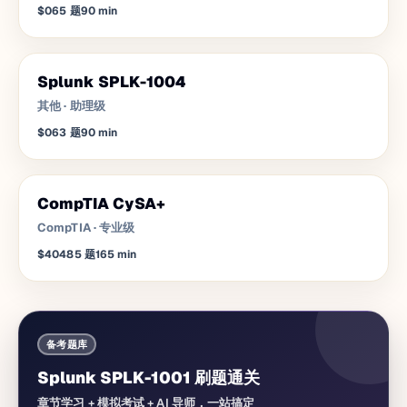
$0
65
题
90
min
Splunk SPLK-1004
其他
·
助理级
$0
63
题
90
min
CompTIA CySA+
CompTIA
·
专业级
$404
85
题
165
min
备考题库
Splunk SPLK-1001 刷题通关
章节学习 + 模拟考试 + AI 导师，一站搞定