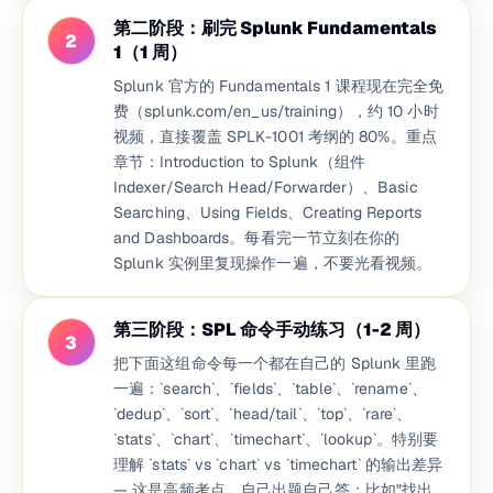
第二阶段：刷完 Splunk Fundamentals
2
1（1 周）
Splunk 官方的 Fundamentals 1 课程现在完全免
费（splunk.com/en_us/training），约 10 小时
视频，直接覆盖 SPLK-1001 考纲的 80%。重点
章节：Introduction to Splunk（组件
Indexer/Search Head/Forwarder）、Basic
Searching、Using Fields、Creating Reports
and Dashboards。每看完一节立刻在你的
Splunk 实例里复现操作一遍，不要光看视频。
第三阶段：SPL 命令手动练习（1-2 周）
3
把下面这组命令每一个都在自己的 Splunk 里跑
一遍：`search`、`fields`、`table`、`rename`、
`dedup`、`sort`、`head/tail`、`top`、`rare`、
`stats`、`chart`、`timechart`、`lookup`。特别要
理解 `stats` vs `chart` vs `timechart` 的输出差异
— 这是高频考点。自己出题自己答：比如"找出