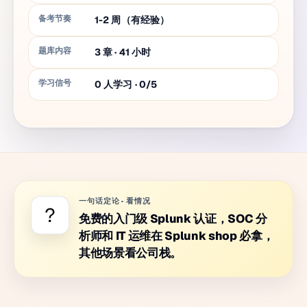
备考节奏
1-2 周（有经验）
题库内容
3
章
·
41
小时
学习信号
0 人学习 · 0/5
一句话定论
·
看情况
?
免费的入门级 Splunk 认证，SOC 分
析师和 IT 运维在 Splunk shop 必拿，
其他场景看公司栈。