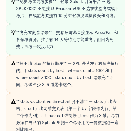
💡
**免费考试约考步骤**：登录 Splunk 训练平台 → 选
SPLK-1001 → 链接到 Pearson VUE → 选在线监考或线下
考点。在线监考要提前 15 分钟登录测试摄像头和网络。
💡
**考完立刻拿结果**：交卷后屏幕直接显示 Pass/Fail 和
各领域得分。挂了有 14 天等待期才能重考，但因为免
费，再考一次没压力。
⚠️
**搞不清 pipe 的执行顺序** — SPL 是从左到右顺序执行
的。`| stats count by host | where count > 100` 和 `|
where count > 100 | stats count by host` 结果完全不
同。考试至少 3-5 道题卡这个。
⚠️
**stats vs chart vs timechart 分不清** — stats 产出表
格、chart 产出两维交叉表（第一个 by 字段作为行、第
二个作为列）、timechart 强制按 _time 作为 X 轴。考前
必须在自己的 Splunk 里把三个命令用同一份数据跑一遍
对比输出。