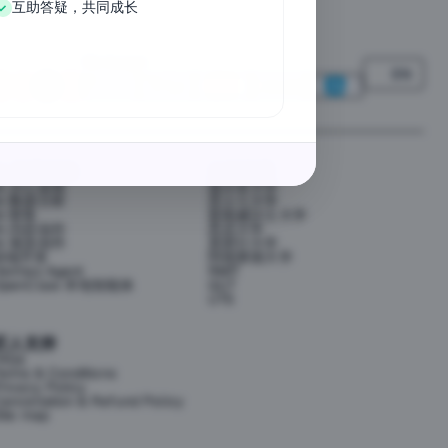
互助答疑，共同成长
We Accept
EN
AI 应用提效
大学资源
AI 办公提效
墨尔本大学
AI 数据分析
昆士兰大学
AI 财务
新南威尔士大学
AI 内容创作
悉尼大学
AI 视觉创作
莫那什大学
前端开发
阿德莱德大学
ermes Agent
RMIT
OpenClaw 本地智能体
QUT
UTS
匠人支持
FAQs
erms & Conditions
rivacy Policy
ancellation & Refund Policy
ite map