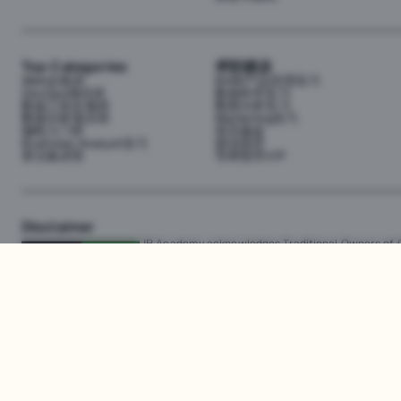
Top Categories
求职就业
Web全栈班
BA和产品经理实习
DevOps项目班
数据科学实习
数据工程全栈班
数据分析实习
数据分析项目班
Marketing实习
编程入门班
简历修改
Business Analyst实习
面试指导
算法集训营
导师指导VIP
Disclaimer
JR Academy acknowledges Traditional Owners of Co
Strait Islander cultures; and to Elders past and p
away.
匠人学院网站上的所有内容，包括课程材料、徽标和匠人学院网站上提供的信息
识产权。JR Academy Pty Ltd 保留所有权利，包括专利、商标和版权。