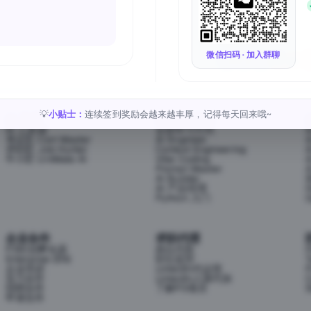
Follow Us
微信扫码 · 加入群聊
小贴士：
连续签到奖励会越来越丰厚，记得每天回来哦~
💡
AI 工具
AI 学习方向
AI 工具箱
全部学习方向
考证匠 Cert Master
AI Engineer
求职匠 Job Hunter
Context Engineering
牛小匠 UniMate AI
Vibe Coding
Prompt Master
AI Builder
AI 产品经理
H
Python 入门
企业合作
求职代理
P3职业孵化器
岗位代投
Enterprise (EN)
职位监控
T
企业培训
LinkedIn代运营
P
实习合作
LinkedIn人脉代加
C
招聘合作
了解P3项目
S
申请合作