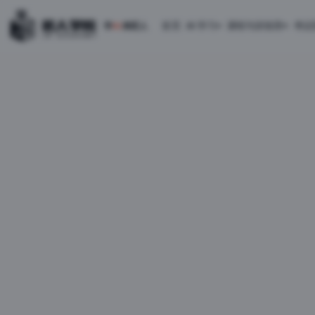
首页
AI 学习
课程与训练营
考证
学
AI
来匠人