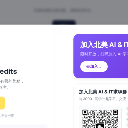
页面加载出现问题，请稍后再试。
重试
加入北美 AI & 
限时开放，扫码加入 AI 学
去加入
→
dits
天还有额外奖励，
模考。
加入北美 AI & IT求职群
与 3000+ 同学一起学习、交流
续连签进度