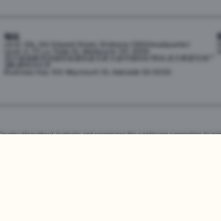
地址
Level 10b, 144 Edward Street, Brisbane CBD(Headquarter)
h
Level 2, 171 La Trobe St, Melbourne VIC 3000
0
四川省成都市武侯区桂溪街道天府大道中段500号D5东方希望天祥广
场B座45A13号
Business Hub, 155 Waymouth St, Adelaide SA 5000
untry throughout Australia and recognises the continuing connection to land
resent. Aboriginal and Torres Strait Islander peoples should be aware that th
，均受澳大利亚政府知识产权法的保护。严禁未经授权使用、销售、分发、复制或修
任何侵权行为都将受到法律追究。
查看用户协议