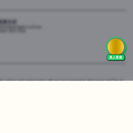
联系方式
ello@jiangren.com.au
421-672-555
真人客服
s, waters and communities. We pay our respect to Aboriginal and Torres
is website may contain images or names of people who have since passed
改。违规行为可能会导致法律诉讼。通过访问我们的网站，您同意尊重我们的知