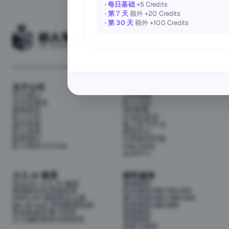
· 每日基础
+5 Credits
· 第 7 天
额外 +20 Credits
· 第 30 天
额外 +100 Credits
关于公司
匠人资源
关于我们
工作内推
元宇宙课堂
匠人活动
新闻资讯
1对1私教
匠人工作
行业白皮书
成为导师
线上学习平台
匠人导师
面试中心
联系我们
分享面试经验
匠人商店J3.Club
Internship
会员中心
少儿 AI 教育
移民服务
Airbotix 少儿 AI 编程
澳洲移民
澳洲家长实用资料库
技术移民189/190/491
NAPLAN 成绩单怎么看
雇主担保482/186/494
My School 学校数据指南
投资移民188/888
悉尼私校学费 2026
英国移民
少儿编程课程与训练营
美国移民
加拿大移民