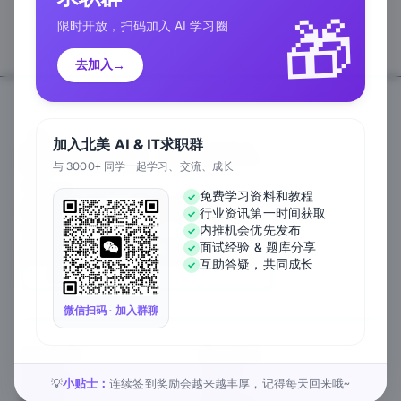
🎁
限时开放，扫码加入 AI 学习圈
去加入
→
加入北美 AI & IT求职群
与 3000+ 同学一起学习、交流、成长
Follow Us
免费学习资料和教程
行业资讯第一时间获取
We Accept
内推机会优先发布
面试经验 & 题库分享
互助答疑，共同成长
EN
微信扫码 · 加入群聊
关于公司
匠人资源
关于我们
工作内推
元宇宙课堂
匠人活动
小贴士：
连续签到奖励会越来越丰厚，记得每天回来哦~
💡
新闻资讯
1对1私教
匠人工作
行业白皮书