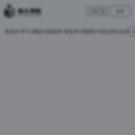
登录
🇺🇸
首页
会员
AI 学习
课程与训练营
考证匠
求职匠
社区活动