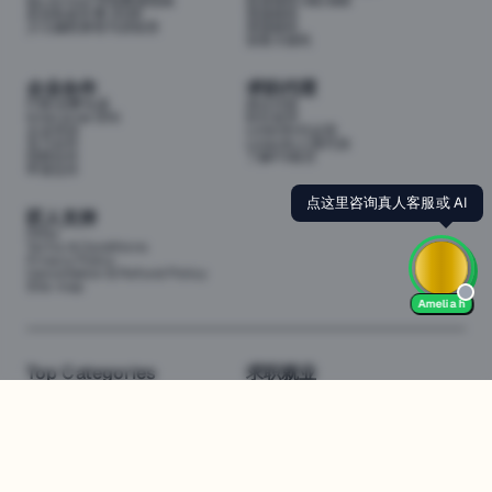
My School 学校数据指南
投资移民188/888
悉尼私校学费 2026
英国移民
少儿编程课程与训练营
美国移民
加拿大移民
企业合作
求职代理
P3职业孵化器
岗位代投
Enterprise (EN)
职位监控
企业培训
LinkedIn代运营
实习合作
LinkedIn人脉代加
招聘合作
了解P3项目
申请合作
点这里咨询真人客服或 AI
匠人支持
FAQs
Terms & Conditions
Privacy Policy
Cancellation & Refund Policy
Site map
Amelia h
Top Categories
求职就业
Web全栈班
BA和产品经理实习
DevOps项目班
数据科学实习
数据工程全栈班
数据分析实习
数据分析项目班
Marketing实习
编程入门班
简历修改
Business Analyst实习
面试指导
算法集训营
导师指导VIP