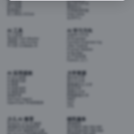
成为导师
线上学习平台
匠人导师
面试中心
联系我们
分享面试经验
匠人商店J3.Club
Internship
会员中心
AI 工具
AI 学习方向
AI 工具箱
全部学习方向
考证匠 Cert Master
AI Engineer
求职匠 Job Hunter
Context Engineering
牛小匠 UniMate AI
Vibe Coding
Prompt Master
AI Builder
AI 产品经理
Python 入门
AI 应用提效
大学资源
AI 办公提效
墨尔本大学
AI 数据分析
昆士兰大学
AI 财务
新南威尔士大学
AI 内容创作
悉尼大学
AI 视觉创作
莫那什大学
前端开发
阿德莱德大学
Hermes Agent
RMIT
OpenClaw 本地智能体
QUT
UTS
少儿 AI 教育
移民服务
Airbotix 少儿 AI 编程
澳洲移民
澳洲家长实用资料库
技术移民189/190/491
NAPLAN 成绩单怎么看
雇主担保482/186/494