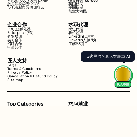
My School 学校数据指南
投资移民188/888
悉尼私校学费 2026
英国移民
少儿编程课程与训练营
美国移民
加拿大移民
企业合作
求职代理
P3职业孵化器
岗位代投
Enterprise (EN)
职位监控
企业培训
LinkedIn代运营
实习合作
LinkedIn人脉代加
招聘合作
了解P3项目
申请合作
点这里咨询真人客服或 AI
匠人支持
FAQs
Terms & Conditions
Privacy Policy
Cancellation & Refund Policy
Site map
真人客服
Top Categories
求职就业
Web全栈班
BA和产品经理实习
DevOps项目班
数据科学实习
数据工程全栈班
数据分析实习
数据分析项目班
Marketing实习
编程入门班
简历修改
Business Analyst实习
面试指导
算法集训营
导师指导VIP