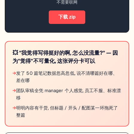
不需要联网
下载 zip
💥
"我觉得写得挺好的啊, 怎么没流量?" — 因
为"觉得"不可量化, 这张评分卡可以
→
发了 50 篇笔记数据忽高忽低, 说不清哪篇好在哪、
差在哪
→
团队审稿全凭 manager 个人感觉, 员工不服、标准漂
移
→
明明内容有干货, 但标题 / 开头 / 配图某一环拖死了
整篇