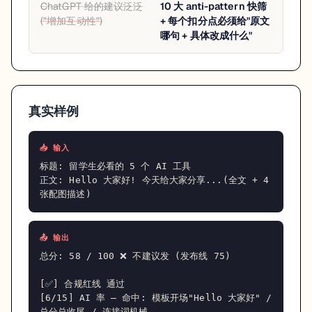
ChatGPT 给的建议泛泛
10 大 anti-pattern 快筛
("增加互动性")
+ 每个扣分点必须给"原文
哪句 + 具体改成什么"
真实样例
📥 输入
标题: 留学生必看的 5 个 AI 工具

正文: Hello 大家好! 今天给大家分享...(全文 + 4 
张配图描述)
📤 输出
总分: 58 / 100 ❌ 不建议发 (发布线 75)

[✅] 合规红线 通过

[6/15] AI 率 — 命中: 模板开场"Hello 大家好" / 
总分总收尾 / 连接词机械
