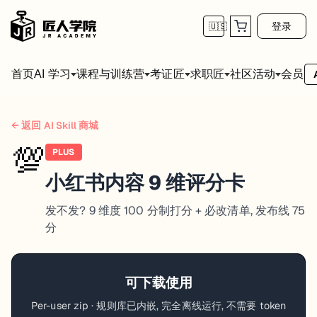
登录
🇺🇸
首页
会员
AI 学习
课程与训练营
考证匠
求职匠
社区活动
← 返回 AI Skill 商城
💯
PLUS
小红书内容 9 维评分卡
发不发? 9 维度 100 分制打分 + 必改清单, 发布线 75
分
可下载使用
Per-user zip · 规则库已内嵌, 完全离线运行, 不需要 token