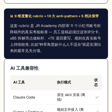
📊
9 维度量化 rubric + 10 大 anti-pattern + 5 档决策带
这套 rubric 是 JR Academy 内部审 11 个小红书账号矩
阵稿件的真实考核标准 — 员工提稿必须过这张评分卡,
≥85 拆解亮点做标杆、<75 退回重写。规则在真实账号
上持续校准, 比如"种草角度缺什么人不适合"就是实测出
来的最常见失分项。
AI 工具兼容性
状
AI 工具
执行模式
态
原生 skill 安装 (离
Claude Code
✅
线)
规则文件接入 (离