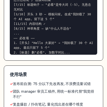
[7/15] 标题钩子 — "必看"是夸大词 (-5), 无悬念
无对比

[3/10] 开头 3 秒 — 模板问候, 改成"我卸载了 30 
个 AI app, 留下这 5 个"

[11/15] 内容结构 ✓

[8/15] 种草角度 — 缺"什么人不适合"

...

—— 必改项 ——

1. [开头] "Hello 大家好" → "我卸载了 30 个 AI 
app, 最后只留下 5 个"

2. [标题] 删"必看", 加数字对比...
使用场景
发布前自测: 75 分以下先改再发, 不浪费流量试错
团队 manager 审员工稿件, 用统一标准代替"我觉得
不行"
复盘爆款 / 扑街笔记, 量化找出差在哪个维度