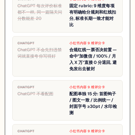
ChatGPT 每次评价标准
固定 rubric: 9 维度每项
都不一样, 同一篇隔天问
有明确给分规则和红线扣
分数能差 20
分, 标准长期一致才能对
比
CHATGPT
小红书内容 9 维评分卡
ChatGPT 不会先扫违禁
合规红线一票否决前置 —
词就直接夸你写得好
命中"加微信 / 100% / 月
入 X 万"直接 0 分退回, 避
免发出去被封
CHATGPT
小红书内容 9 维评分卡
ChatGPT 不看配图
配图单独 15 分: 首图钩子
/ 图文一致 / 比例统一 /
封面字号 ≥30pt / 水印检
测
CHATGPT
小红书内容 9 维评分卡