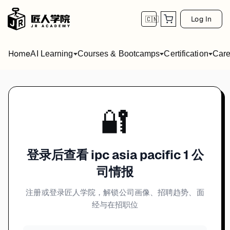
Log In
🇨🇳
Home
AI Learning
Courses & Bootcamps
Certification
Care
🔐
登录后查看 ipc asia pacific 1 公
司情报
注册或登录匠人学院，解锁公司画像、招聘趋势、面
经与在招职位