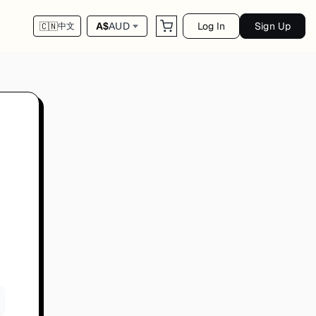
Log In
Sign Up
A$
AUD
🇨🇳
中文
司