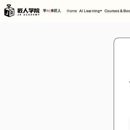
Home
AI Learning
Courses & Bo
学
AI
来匠人