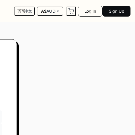
Log In
Sign Up
A$
AUD
🇨🇳
中文