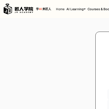
Home
AI Learning
Courses & Bo
学
AI
来匠人