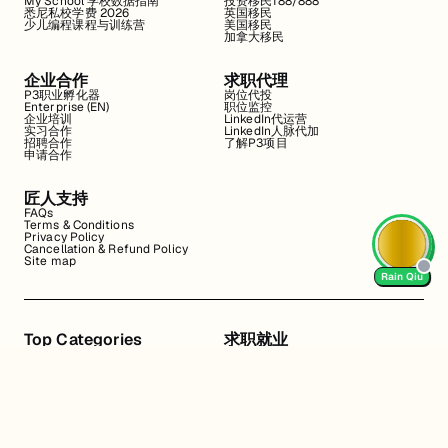
My School 学校数据指南
投资移民188/888
悉尼私校学费 2026
英国移民
少儿编程课程与训练营
美国移民
加拿大移民
企业合作
求职代理
P3职业孵化器
岗位代投
Enterprise (EN)
职位监控
企业培训
LinkedIn代运营
实习合作
LinkedIn人脉代加
招聘合作
了解P3项目
申请合作
匠人支持
FAQs
Terms & Conditions
Privacy Policy
Cancellation & Refund Policy
Site map
Rain Qiu
Top Categories
求职就业
Web全栈班
BA和产品经理实习
DevOps项目班
数据科学实习
数据工程全栈班
数据分析实习
数据分析项目班
Marketing实习
编程入门班
简历修改
Business Analyst实习
面试指导
算法集训营
导师指导VIP