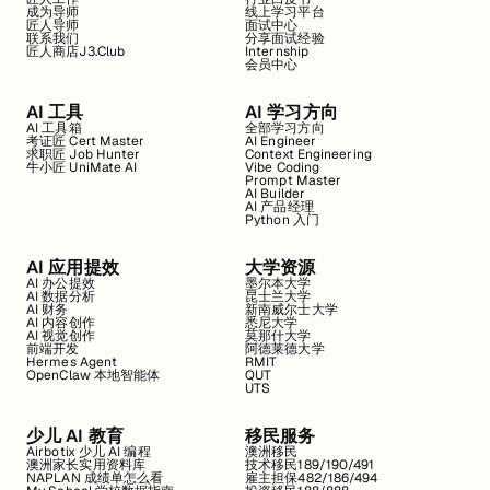
成为导师
线上学习平台
匠人导师
面试中心
联系我们
分享面试经验
匠人商店J3.Club
Internship
会员中心
AI 工具
AI 学习方向
AI 工具箱
全部学习方向
考证匠 Cert Master
AI Engineer
求职匠 Job Hunter
Context Engineering
牛小匠 UniMate AI
Vibe Coding
Prompt Master
AI Builder
AI 产品经理
Python 入门
AI 应用提效
大学资源
AI 办公提效
墨尔本大学
AI 数据分析
昆士兰大学
AI 财务
新南威尔士大学
AI 内容创作
悉尼大学
AI 视觉创作
莫那什大学
前端开发
阿德莱德大学
Hermes Agent
RMIT
OpenClaw 本地智能体
QUT
UTS
少儿 AI 教育
移民服务
Airbotix 少儿 AI 编程
澳洲移民
澳洲家长实用资料库
技术移民189/190/491
NAPLAN 成绩单怎么看
雇主担保482/186/494